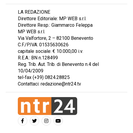
LA REDAZIONE
Direttore Editoriale: MP WEB s.r.l.
Direttore Resp.: Giammarco Feleppa
MP WEB s.r.l.
Via Valfortore, 2 – 82100 Benevento
C.F./P.IVA: 01535630626
capitale sociale: € 10.000,00 i.v.
R.E.A.: BN n.128499
Reg. Trib. Aut. Trib. di Benevento n.4 del
10/04/2009
tel-fax (+39) 0824.28825
Contattaci: redazione@ntr24.tv