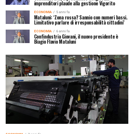
imprenditori plaude alla gestione Vigorito
ECONOMIA
5 anni fa
Mataluni: ‘Zona rossa? Sannio con numeri bassi.
Limitativo parlare di irresponsabilità cittadini’
ECONOMIA
6 anni fa
Confindustria Giovani, il nuovo presidente è
Biagio Flavio Mataluni