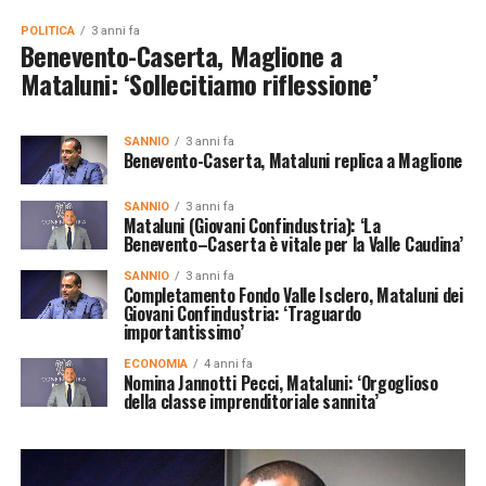
POLITICA
3 anni fa
Benevento-Caserta, Maglione a
Mataluni: ‘Sollecitiamo riflessione’
SANNIO
3 anni fa
Benevento-Caserta, Mataluni replica a Maglione
SANNIO
3 anni fa
Mataluni (Giovani Confindustria): ‘La
Benevento–Caserta è vitale per la Valle Caudina’
SANNIO
3 anni fa
Completamento Fondo Valle Isclero, Mataluni dei
Giovani Confindustria: ‘Traguardo
importantissimo’
ECONOMIA
4 anni fa
Nomina Jannotti Pecci, Mataluni: ‘Orgoglioso
della classe imprenditoriale sannita’