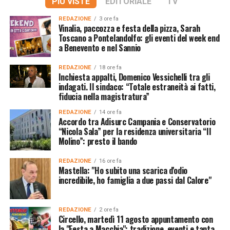
PIÙ VISTE
EDITORIALE
TV
REDAZIONE
3 ore fa
Vinalia, paccozza e festa della pizza, Sarah
Toscano a Pontelandolfo: gli eventi del week end
a Benevento e nel Sannio
REDAZIONE
18 ore fa
Inchiesta appalti, Domenico Vessichelli tra gli
indagati. Il sindaco: “Totale estraneità ai fatti,
fiducia nella magistratura”
REDAZIONE
14 ore fa
Accordo tra Adisurc Campania e Conservatorio
“Nicola Sala” per la residenza universitaria “Il
Molino”: presto il bando
REDAZIONE
16 ore fa
Mastella: "Ho subito una scarica d'odio
incredibile, ho famiglia a due passi dal Calore"
REDAZIONE
2 ore fa
Circello, martedì 11 agosto appuntamento con
la "Festa a Macchia": tradizione, eventi e tanta