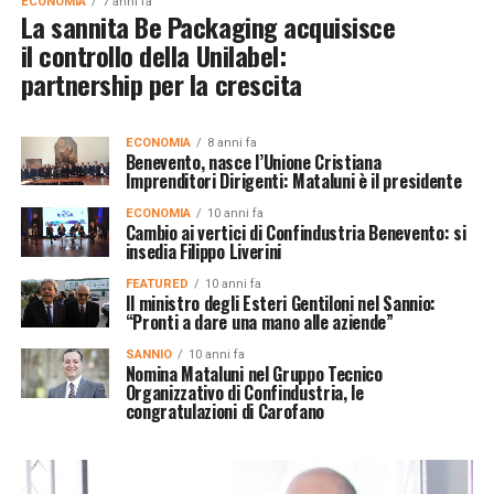
ECONOMIA
7 anni fa
La sannita Be Packaging acquisisce
il controllo della Unilabel:
partnership per la crescita
ECONOMIA
8 anni fa
Benevento, nasce l’Unione Cristiana
Imprenditori Dirigenti: Mataluni è il presidente
ECONOMIA
10 anni fa
Cambio ai vertici di Confindustria Benevento: si
insedia Filippo Liverini
FEATURED
10 anni fa
Il ministro degli Esteri Gentiloni nel Sannio:
“Pronti a dare una mano alle aziende”
SANNIO
10 anni fa
Nomina Mataluni nel Gruppo Tecnico
Organizzativo di Confindustria, le
congratulazioni di Carofano