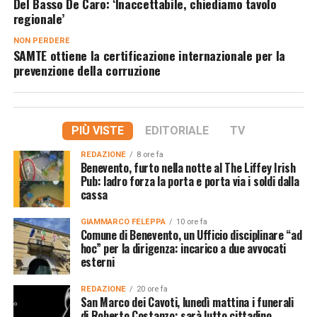
Del Basso De Caro: ‘Inaccettabile, chiediamo tavolo
regionale’
NON PERDERE
SAMTE ottiene la certificazione internazionale per la
prevenzione della corruzione
PIÙ VISTE
EDITORIALE
TV
REDAZIONE
8 ore fa
Benevento, furto nella notte al The Liffey Irish
Pub: ladro forza la porta e porta via i soldi dalla
cassa
GIAMMARCO FELEPPA
10 ore fa
Comune di Benevento, un Ufficio disciplinare “ad
hoc” per la dirigenza: incarico a due avvocati
esterni
REDAZIONE
20 ore fa
San Marco dei Cavoti, lunedì mattina i funerali
di Roberto Costanzo: sarà lutto cittadino