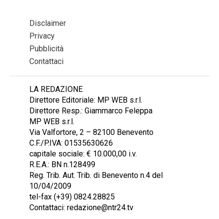
Disclaimer
Privacy
Pubblicità
Contattaci
LA REDAZIONE
Direttore Editoriale: MP WEB s.r.l.
Direttore Resp.: Giammarco Feleppa
MP WEB s.r.l.
Via Valfortore, 2 – 82100 Benevento
C.F./P.IVA: 01535630626
capitale sociale: € 10.000,00 i.v.
R.E.A.: BN n.128499
Reg. Trib. Aut. Trib. di Benevento n.4 del
10/04/2009
tel-fax (+39) 0824.28825
Contattaci: redazione@ntr24.tv