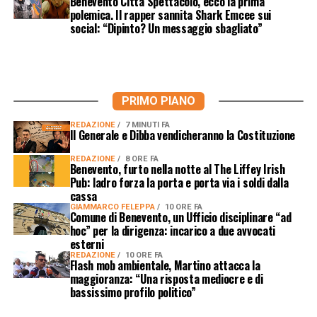
Benevento Città Spettacolo, ecco la prima
polemica. Il rapper sannita Shark Emcee sui
social: “Dipinto? Un messaggio sbagliato”
PRIMO PIANO
REDAZIONE
7 MINUTI FA
Il Generale e Dibba vendicheranno la Costituzione
REDAZIONE
8 ORE FA
Benevento, furto nella notte al The Liffey Irish
Pub: ladro forza la porta e porta via i soldi dalla
cassa
GIAMMARCO FELEPPA
10 ORE FA
Comune di Benevento, un Ufficio disciplinare “ad
hoc” per la dirigenza: incarico a due avvocati
esterni
REDAZIONE
10 ORE FA
Flash mob ambientale, Martino attacca la
maggioranza: “Una risposta mediocre e di
bassissimo profilo politico”