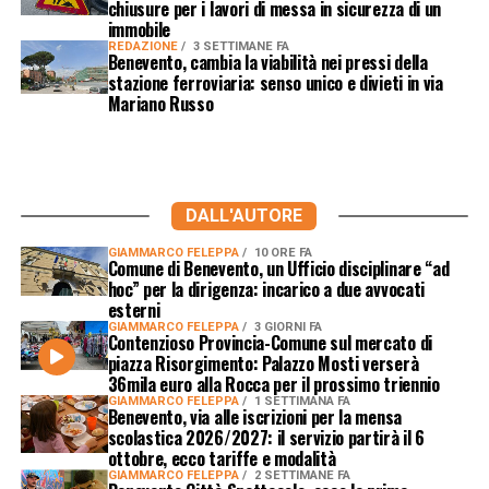
chiusure per i lavori di messa in sicurezza di un
immobile
REDAZIONE
3 SETTIMANE FA
Benevento, cambia la viabilità nei pressi della
stazione ferroviaria: senso unico e divieti in via
Mariano Russo
DALL'AUTORE
GIAMMARCO FELEPPA
10 ORE FA
Comune di Benevento, un Ufficio disciplinare “ad
hoc” per la dirigenza: incarico a due avvocati
esterni
GIAMMARCO FELEPPA
3 GIORNI FA
Contenzioso Provincia-Comune sul mercato di
piazza Risorgimento: Palazzo Mosti verserà
36mila euro alla Rocca per il prossimo triennio
GIAMMARCO FELEPPA
1 SETTIMANA FA
Benevento, via alle iscrizioni per la mensa
scolastica 2026/2027: il servizio partirà il 6
ottobre, ecco tariffe e modalità
GIAMMARCO FELEPPA
2 SETTIMANE FA