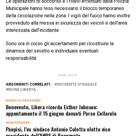
Le operazioni di soccorso e i rilievi effettuati dalla Polizia
Municipale hanno reso necessario il blocco temporaneo
della circolazione nella zona. I vigili del fuoco hanno inoltre
provveduto alla messa in sicurezza dei veicoli e dell’area
interessata dall’incidente.
Sono ora in corso gli accertamenti per ricostruire la
dinamica del sinistro e individuare eventuali
responsabilità.
ANNUNCIO
ARGOMENTI CORRELATI:
INCIDENTE STRADALE
RIONE LIBERTÀ
AVANTI IL ​​PROSSIMO
Benevento, Libera ricorda Esther Johnson:
appuntamento il 15 giugno davanti Parco Cellarulo
NON PERDERE
Paupisi, l’ex sindaco Antonio Coletta eletto vice
presidente dell’ANPS di Benevento