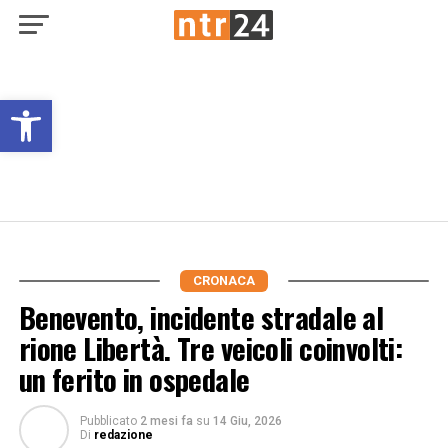
Open toolbar
CRONACA
Benevento, incidente stradale al
rione Libertà. Tre veicoli coinvolti:
un ferito in ospedale
Pubblicato
2 mesi fa
su
14 Giu, 2026
Di
redazione