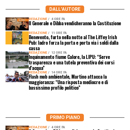
DALL'AUTORE
REDAZIONE
4 ORE FA
Il Generale e Dibba vendicheranno la Costituzione
REDAZIONE
11 ORE FA
Benevento, furto nella notte al The Liffey Irish
Pub: ladro forza la porta e porta via i soldi dalla
cassa
REDAZIONE
12 ORE FA
Inquinamento fiume Calore, la LIPU: “Serve
trasparenza e una tutela preventiva dei corsi
d’acqua”
REDAZIONE
14 ORE FA
Flash mob ambientale, Martino attacca la
maggioranza: “Una risposta mediocre e di
bassissimo profilo politico”
PRIMO PIANO
REDAZIONE
4 ORE FA