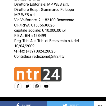
Direttore Editoriale: MP WEB s.r.l.
Direttore Resp.: Giammarco Feleppa
MP WEB s.r.l.
Via Valfortore, 2 – 82100 Benevento
C.F./P.IVA: 01535630626
capitale sociale: € 10.000,00 i.v.
R.E.A.: BN n.128499
Reg. Trib. Aut. Trib. di Benevento n.4 del
10/04/2009
tel-fax (+39) 0824.28825
Contattaci: redazione@ntr24.tv
Copyright © 2023 Intelligentia S.r.l.
SHARE
TWEET