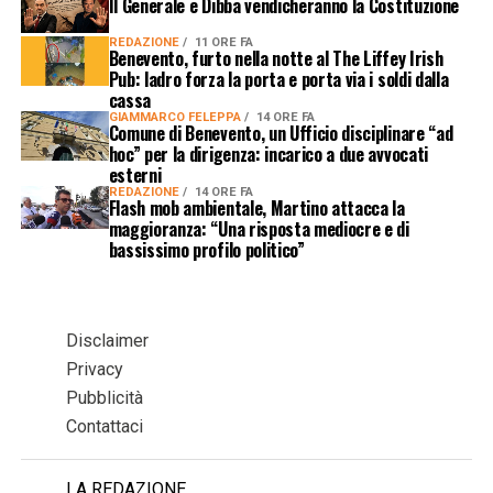
Il Generale e Dibba vendicheranno la Costituzione
REDAZIONE
11 ORE FA
Benevento, furto nella notte al The Liffey Irish
Pub: ladro forza la porta e porta via i soldi dalla
cassa
GIAMMARCO FELEPPA
14 ORE FA
Comune di Benevento, un Ufficio disciplinare “ad
hoc” per la dirigenza: incarico a due avvocati
esterni
REDAZIONE
14 ORE FA
Flash mob ambientale, Martino attacca la
maggioranza: “Una risposta mediocre e di
bassissimo profilo politico”
Disclaimer
Privacy
Pubblicità
Contattaci
LA REDAZIONE