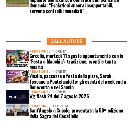
denuncia: “Esalazioni ancora insopportabili,
servono controlli immediati”
DALL'AUTORE
REDAZIONE
4 ORE FA
Circello, martedì 11 agosto appuntamento con la
“Festa a Macchia”: tradizione, eventi e tanta
musica
REDAZIONE
4 ORE FA
Vinalia, paccozza e festa della pizza, Sarah
Toscano a Pontelandolfo: gli eventi del week end a
Benevento e nel Sannio
REDAZIONE
4 ORE FA
Wg flash 24 del 7 agosto 2026
REDAZIONE
13 ORE FA
Sant’Angelo a Cupolo, presentata la 50ª edizione
della Sagra del Cecatiello