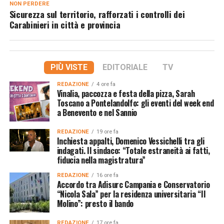
NON PERDERE
Sicurezza sul territorio, rafforzati i controlli dei
Carabinieri in città e provincia
PIÙ VISTE
EDITORIALE
TV
REDAZIONE
4 ore fa
Vinalia, paccozza e festa della pizza, Sarah
Toscano a Pontelandolfo: gli eventi del week end
a Benevento e nel Sannio
REDAZIONE
19 ore fa
Inchiesta appalti, Domenico Vessichelli tra gli
indagati. Il sindaco: “Totale estraneità ai fatti,
fiducia nella magistratura”
REDAZIONE
16 ore fa
Accordo tra Adisurc Campania e Conservatorio
“Nicola Sala” per la residenza universitaria “Il
Molino”: presto il bando
REDAZIONE
17 ore fa