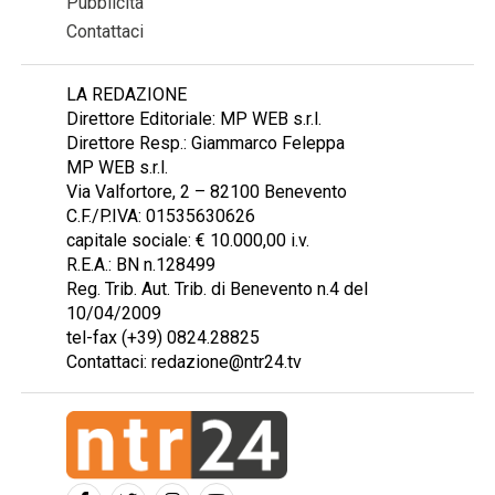
Pubblicità
Contattaci
LA REDAZIONE
Direttore Editoriale: MP WEB s.r.l.
Direttore Resp.: Giammarco Feleppa
MP WEB s.r.l.
Via Valfortore, 2 – 82100 Benevento
C.F./P.IVA: 01535630626
capitale sociale: € 10.000,00 i.v.
R.E.A.: BN n.128499
Reg. Trib. Aut. Trib. di Benevento n.4 del
10/04/2009
tel-fax (+39) 0824.28825
Contattaci: redazione@ntr24.tv