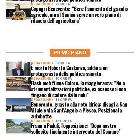
REDAZIONE
7 ORE FA
Copagri Benevento: “Bene l’aumento del gasolio
agricolo, ma al Sannio serve un vero piano di
rilancio dell’agricoltura”
PRIMO PIANO
REDAZIONE
6 ORE FA
È morto Roberto Costanzo, addio a un
protagonista della politica sannita
REDAZIONE
10 ORE FA
Flash mob fiume Calore, la maggioranza: “No a
strumentalizzazioni politiche, ex assessori non
fingano di cadere dalle nubi”
REDAZIONE
11 ORE FA
Benevento, guasto alla rete idrica: disagi a San
Vitale e via Sant’Angelo a Piesco. Posizionata
autobotte
REDAZIONE
12 ORE FA
Frana a Paduli, l’opposizione: “Dopo nostro
sollecito finalmente intervento del Comune”