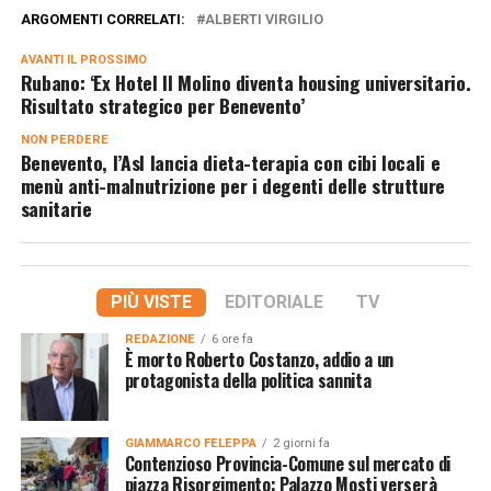
ARGOMENTI CORRELATI:
ALBERTI VIRGILIO
AVANTI IL ​​PROSSIMO
Rubano: ‘Ex Hotel Il Molino diventa housing universitario.
Risultato strategico per Benevento’
NON PERDERE
Benevento, l’Asl lancia dieta-terapia con cibi locali e
menù anti-malnutrizione per i degenti delle strutture
sanitarie
PIÙ VISTE
EDITORIALE
TV
REDAZIONE
6 ore fa
È morto Roberto Costanzo, addio a un
protagonista della politica sannita
GIAMMARCO FELEPPA
2 giorni fa
Contenzioso Provincia-Comune sul mercato di
piazza Risorgimento: Palazzo Mosti verserà