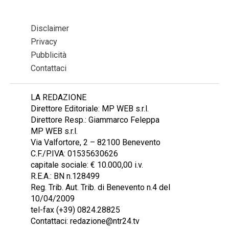
Disclaimer
Privacy
Pubblicità
Contattaci
LA REDAZIONE
Direttore Editoriale: MP WEB s.r.l.
Direttore Resp.: Giammarco Feleppa
MP WEB s.r.l.
Via Valfortore, 2 – 82100 Benevento
C.F./P.IVA: 01535630626
capitale sociale: € 10.000,00 i.v.
R.E.A.: BN n.128499
Reg. Trib. Aut. Trib. di Benevento n.4 del
10/04/2009
tel-fax (+39) 0824.28825
Contattaci: redazione@ntr24.tv