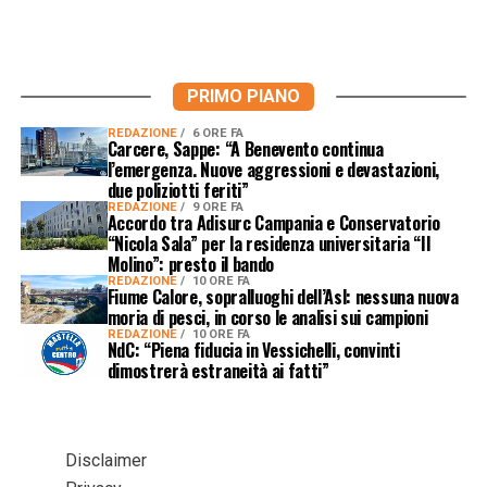
PRIMO PIANO
REDAZIONE
6 ORE FA
Carcere, Sappe: “A Benevento continua
l’emergenza. Nuove aggressioni e devastazioni,
due poliziotti feriti”
REDAZIONE
9 ORE FA
Accordo tra Adisurc Campania e Conservatorio
“Nicola Sala” per la residenza universitaria “Il
Molino”: presto il bando
REDAZIONE
10 ORE FA
Fiume Calore, sopralluoghi dell’Asl: nessuna nuova
moria di pesci, in corso le analisi sui campioni
REDAZIONE
10 ORE FA
NdC: “Piena fiducia in Vessichelli, convinti
dimostrerà estraneità ai fatti”
Disclaimer