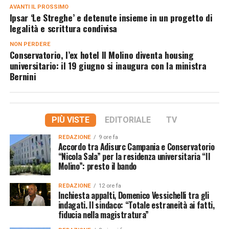
AVANTI IL ​​PROSSIMO
Ipsar ‘Le Streghe’ e detenute insieme in un progetto di
legalità e scrittura condivisa
NON PERDERE
Conservatorio, l’ex hotel Il Molino diventa housing
universitario: il 19 giugno si inaugura con la ministra
Bernini
PIÙ VISTE
EDITORIALE
TV
REDAZIONE
9 ore fa
Accordo tra Adisurc Campania e Conservatorio
“Nicola Sala” per la residenza universitaria “Il
Molino”: presto il bando
REDAZIONE
12 ore fa
Inchiesta appalti, Domenico Vessichelli tra gli
indagati. Il sindaco: “Totale estraneità ai fatti,
fiducia nella magistratura”