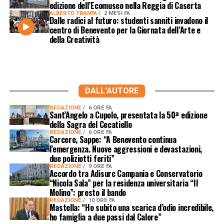
edizione dell’Ecomuseo nella Reggia di Caserta
ALBERTO TRANFA
2 MESI FA
Dalle radici al futuro: studenti sanniti invadono il
centro di Benevento per la Giornata dell’Arte e
della Creatività
DALL'AUTORE
REDAZIONE
6 ORE FA
Sant’Angelo a Cupolo, presentata la 50ª edizione
della Sagra del Cecatiello
REDAZIONE
6 ORE FA
Carcere, Sappe: “A Benevento continua
l’emergenza. Nuove aggressioni e devastazioni,
due poliziotti feriti”
REDAZIONE
9 ORE FA
Accordo tra Adisurc Campania e Conservatorio
“Nicola Sala” per la residenza universitaria “Il
Molino”: presto il bando
REDAZIONE
10 ORE FA
Mastella: “Ho subito una scarica d’odio incredibile,
ho famiglia a due passi dal Calore”