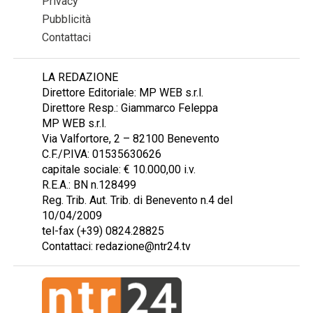
Privacy
Pubblicità
Contattaci
LA REDAZIONE
Direttore Editoriale: MP WEB s.r.l.
Direttore Resp.: Giammarco Feleppa
MP WEB s.r.l.
Via Valfortore, 2 – 82100 Benevento
C.F./P.IVA: 01535630626
capitale sociale: € 10.000,00 i.v.
R.E.A.: BN n.128499
Reg. Trib. Aut. Trib. di Benevento n.4 del
10/04/2009
tel-fax (+39) 0824.28825
Contattaci: redazione@ntr24.tv