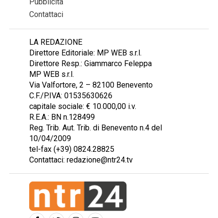
Pubblicità
Contattaci
LA REDAZIONE
Direttore Editoriale: MP WEB s.r.l.
Direttore Resp.: Giammarco Feleppa
MP WEB s.r.l.
Via Valfortore, 2 – 82100 Benevento
C.F./P.IVA: 01535630626
capitale sociale: € 10.000,00 i.v.
R.E.A.: BN n.128499
Reg. Trib. Aut. Trib. di Benevento n.4 del
10/04/2009
tel-fax (+39) 0824.28825
Contattaci: redazione@ntr24.tv