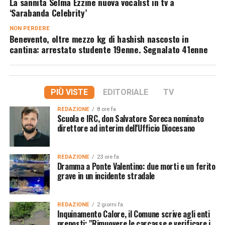
La sannita Selma Ezzine nuova vocalist in tv a
‘Sarabanda Celebrity’
NON PERDERE
Benevento, oltre mezzo kg di hashish nascosto in
cantina: arrestato studente 19enne. Segnalato 41enne
PIÙ VISTE
EDITORIALE
TV
REDAZIONE
8 ore fa
Scuola e IRC, don Salvatore Soreca nominato
direttore ad interim dell'Ufficio Diocesano
REDAZIONE
23 ore fa
Dramma a Ponte Valentino: due morti e un ferito
grave in un incidente stradale
REDAZIONE
2 giorni fa
Inquinamento Calore, il Comune scrive agli enti
preposti: "Rimuovere le carcasse e verificare i