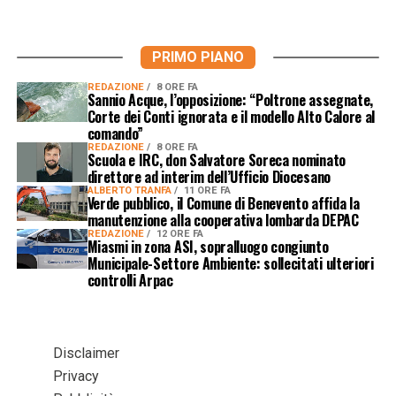
PRIMO PIANO
REDAZIONE
8 ORE FA
Sannio Acque, l’opposizione: “Poltrone assegnate,
Corte dei Conti ignorata e il modello Alto Calore al
comando”
REDAZIONE
8 ORE FA
Scuola e IRC, don Salvatore Soreca nominato
direttore ad interim dell’Ufficio Diocesano
ALBERTO TRANFA
11 ORE FA
Verde pubblico, il Comune di Benevento affida la
manutenzione alla cooperativa lombarda DEPAC
REDAZIONE
12 ORE FA
Miasmi in zona ASI, sopralluogo congiunto
Municipale-Settore Ambiente: sollecitati ulteriori
controlli Arpac
Disclaimer
Privacy