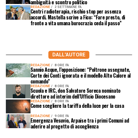
ambiguità e scontro politico
REDAZIONE
2 SETTIMANE FA
Centri radioterapia, rischio stop per assenza
accordi. Mastella scrive a Fico: “Fare presto, di
fronte a vita umana burocrazia ceda il passo”
DALL'AUTORE
REDAZIONE
8 ORE FA
Sannio Acque, l’opposizione: “Poltrone assegnate,
Corte dei Conti ignorata e il modello Alto Calore al
comando”
REDAZIONE
8 ORE FA
Scuola e IRC, don Salvatore Soreca nominato
direttore ad interim dell’Ufficio Diocesano
REDAZIONE
8 ORE FA
Come scegliere la tariffa della luce per la casa
REDAZIONE
9 ORE FA
Emergenza Vesuvio, Arpaise tra i primi Comuni ad
aderire al progetto di accoglienza