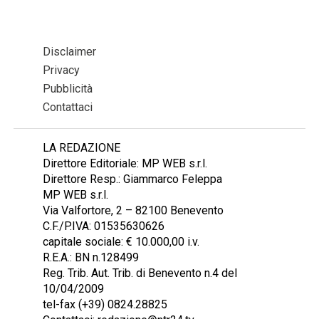
Disclaimer
Privacy
Pubblicità
Contattaci
LA REDAZIONE
Direttore Editoriale: MP WEB s.r.l.
Direttore Resp.: Giammarco Feleppa
MP WEB s.r.l.
Via Valfortore, 2 – 82100 Benevento
C.F./P.IVA: 01535630626
capitale sociale: € 10.000,00 i.v.
R.E.A.: BN n.128499
Reg. Trib. Aut. Trib. di Benevento n.4 del
10/04/2009
tel-fax (+39) 0824.28825