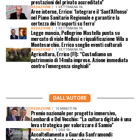
prestazioni del privato accreditato”
REDAZIONE
1 SETTIMANA FA
Aree interne, Errico: ‘Integrare il ‘Sant’Alfonso’
nel Piano Sanitario Regionale e garantire la
certezza dei trasporti su ferro’
REDAZIONE
1 SETTIMANA FA
Legge mancia, Pellegrino Mastella punta su
mercato di viale Mellusi e riqualificazione Villa a
Montesarchio. Errico sceglie eventi culturali
REDAZIONE
1 SETTIMANA FA
Agricoltura, Errico (FI): “Custodiamo un
patrimonio di 14mila imprese. Azione immediata
contro l’emergenza cinghiali”
DALL'AUTORE
REDAZIONE
10 MINUTI FA
Premio nazionale per progetto immersivo,
Lombardi e Del Vecchio: “La cultura digitale è una
leva strategica per valorizzare il Sannio”
REDAZIONE
1 ORA FA
Accoltellamento a Guardia Sanframondi: