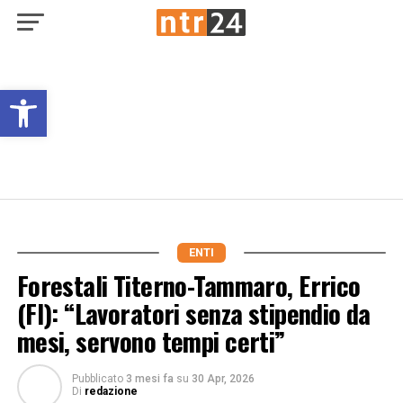
Open toolbar
ENTI
Forestali Titerno-Tammaro, Errico
(FI): “Lavoratori senza stipendio da
mesi, servono tempi certi”
Pubblicato
3 mesi fa
su
30 Apr, 2026
Di
redazione