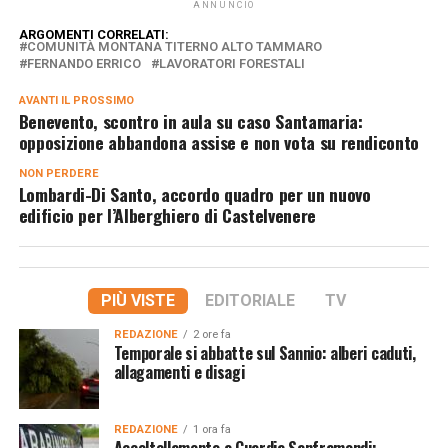
ANNUNCIO
ARGOMENTI CORRELATI:
COMUNITÀ MONTANA TITERNO ALTO TAMMARO
FERNANDO ERRICO
LAVORATORI FORESTALI
AVANTI IL ​​PROSSIMO
Benevento, scontro in aula su caso Santamaria:
opposizione abbandona assise e non vota su rendiconto
NON PERDERE
Lombardi-Di Santo, accordo quadro per un nuovo
edificio per l’Alberghiero di Castelvenere
PIÙ VISTE
EDITORIALE
TV
REDAZIONE
2 ore fa
Temporale si abbatte sul Sannio: alberi caduti,
allagamenti e disagi
REDAZIONE
1 ora fa
Accoltellamento a Guardia Sanframondi: