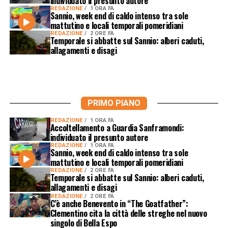
individuato il presunto autore
REDAZIONE
1 ORA FA
Sannio, week end di caldo intenso tra sole
mattutino e locali temporali pomeridiani
REDAZIONE
2 ORE FA
Temporale si abbatte sul Sannio: alberi caduti,
allagamenti e disagi
PRIMO PIANO
REDAZIONE
1 ORA FA
Accoltellamento a Guardia Sanframondi:
individuato il presunto autore
REDAZIONE
1 ORA FA
Sannio, week end di caldo intenso tra sole
mattutino e locali temporali pomeridiani
REDAZIONE
2 ORE FA
Temporale si abbatte sul Sannio: alberi caduti,
allagamenti e disagi
REDAZIONE
2 ORE FA
C’è anche Benevento in “The Goatfather”:
Clementino cita la città delle streghe nel nuovo
singolo di Bella Espo