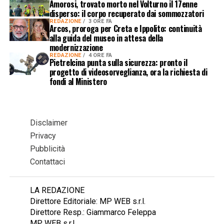
Amorosi, trovato morto nel Volturno il 17enne
disperso: il corpo recuperato dai sommozzatori
REDAZIONE
3 ORE FA
Arcos, proroga per Creta e Ippolito: continuità
alla guida del museo in attesa della
modernizzazione
REDAZIONE
4 ORE FA
Pietrelcina punta sulla sicurezza: pronto il
progetto di videosorveglianza, ora la richiesta di
fondi al Ministero
Disclaimer
Privacy
Pubblicità
Contattaci
LA REDAZIONE
Direttore Editoriale: MP WEB s.r.l.
Direttore Resp.: Giammarco Feleppa
MP WEB s.r.l.