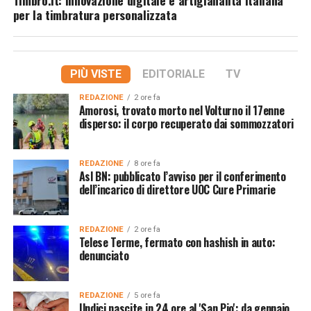
per la timbratura personalizzata
PIÙ VISTE
EDITORIALE
TV
REDAZIONE
2 ore fa
Amorosi, trovato morto nel Volturno il 17enne
disperso: il corpo recuperato dai sommozzatori
REDAZIONE
8 ore fa
Asl BN: pubblicato l’avviso per il conferimento
dell’incarico di direttore UOC Cure Primarie
REDAZIONE
2 ore fa
Telese Terme, fermato con hashish in auto:
denunciato
REDAZIONE
5 ore fa
Undici nascite in 24 ore al 'San Pio': da gennaio