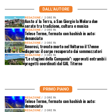
DALL'AUTORE
REDAZIONE
2 ORE FA
Austo a’ la Terra, a San Giorgio la Molara due
serate tra tradizione, cultura e musica
REDAZIONE
2 ORE FA
Telese Terme, fermato con hashish in auto:
denunciato
REDAZIONE
2 ORE FA
Amorosi, trovato morto nel Volturno il 17enne
disperso: il corpo recuperato dai sommozzatori
REDAZIONE
3 ORE FA
“Le stagioni della Campania”: approvati entrambi i
progetti coordinati dal GAL Titerno
PRIMO PIANO
REDAZIONE
2 ORE FA
Telese Terme, fermato con hashish in auto:
denunciato
REDAZIONE
2 ORE FA