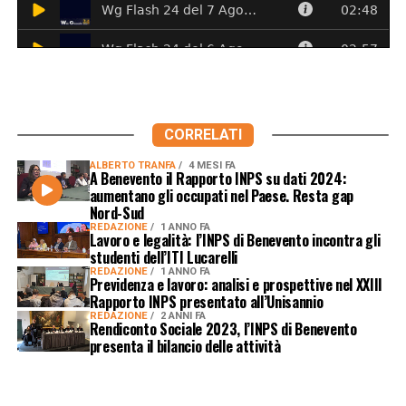
CORRELATI
ALBERTO TRANFA
4 MESI FA
A Benevento il Rapporto INPS su dati 2024:
aumentano gli occupati nel Paese. Resta gap
Nord-Sud
REDAZIONE
1 ANNO FA
Lavoro e legalità: l’INPS di Benevento incontra gli
studenti dell’ITI Lucarelli
REDAZIONE
1 ANNO FA
Previdenza e lavoro: analisi e prospettive nel XXIII
Rapporto INPS presentato all’Unisannio
REDAZIONE
2 ANNI FA
Rendiconto Sociale 2023, l’INPS di Benevento
presenta il bilancio delle attività