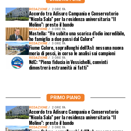
REDAZIONE
2 ORE FA
Accordo tra Adisurc Campania e Conservatorio
“Nicola Sala” per la residenza universitaria “Il
Molino”: presto il bando
REDAZIONE
3 ORE FA
Mastella: “Ho subito una scarica d’odio incredibile,
ho famiglia a due passi dal Calore”
REDAZIONE
3 ORE FA
Fiume Calore, sopralluoghi dell’Asl: nessuna nuova
moria di pesci, in corso le analisi sui campioni
REDAZIONE
3 ORE FA
NdC: “Piena fiducia in Vessichelli, convinti
dimostrerà estraneità ai fatti”
PRIMO PIANO
REDAZIONE
2 ORE FA
Accordo tra Adisurc Campania e Conservatorio
“Nicola Sala” per la residenza universitaria “Il
Molino”: presto il bando
REDAZIONE
3 ORE FA