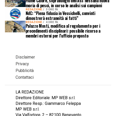
Fiume Calore, sopralluoghi dell’Asl: nessuna nuova
moria di pesci, in corso le analisi sui campioni
REDAZIONE
3 ORE FA
NdC: “Piena fiducia in Vessichelli, convinti
dimostrerà estraneità ai fatti”
REDAZIONE
4 ORE FA
Palazzo Mosti, modifica al regolamento per i
procedimenti disciplinari: possibile ricorso a
membri esterni per l’ufficio preposto
Disclaimer
Privacy
Pubblicità
Contattaci
LA REDAZIONE
Direttore Editoriale: MP WEB s.r.l.
Direttore Resp.: Giammarco Feleppa
MP WEB s.r.l.
Via Valfortore, 2 – 82100 Benevento