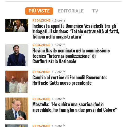
PIÙ VISTE
EDITORIALE
TV
REDAZIONE
5 ore fa
Inchiesta appalti, Domenico Vessichelli tra gli
indagati. Il sindaco: “Totale estraneità ai fatti,
fiducia nella magistratura”
REDAZIONE
6 ore fa
Flavian Basile nominato nella commissione
tecnica "Internazionalizzazione" di
Confindustria Nazionale
REDAZIONE
7 ore fa
Cambio al vertice di Formedil Benevento:
Raffaele Gatti nuovo presidente
REDAZIONE
3 ore fa
Mastella: "Ho subito una scarica d'odio
incredibile, ho famiglia a due passi dal Calore"
REDAZIONE
8 ore fa