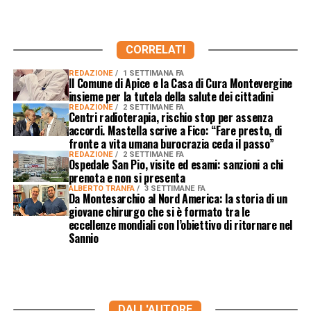
CORRELATI
REDAZIONE
1 SETTIMANA FA
Il Comune di Apice e la Casa di Cura Montevergine
insieme per la tutela della salute dei cittadini
REDAZIONE
2 SETTIMANE FA
Centri radioterapia, rischio stop per assenza
accordi. Mastella scrive a Fico: “Fare presto, di
fronte a vita umana burocrazia ceda il passo”
REDAZIONE
2 SETTIMANE FA
Ospedale San Pio, visite ed esami: sanzioni a chi
prenota e non si presenta
ALBERTO TRANFA
3 SETTIMANE FA
Da Montesarchio al Nord America: la storia di un
giovane chirurgo che si è formato tra le
eccellenze mondiali con l’obiettivo di ritornare nel
Sannio
DALL'AUTORE