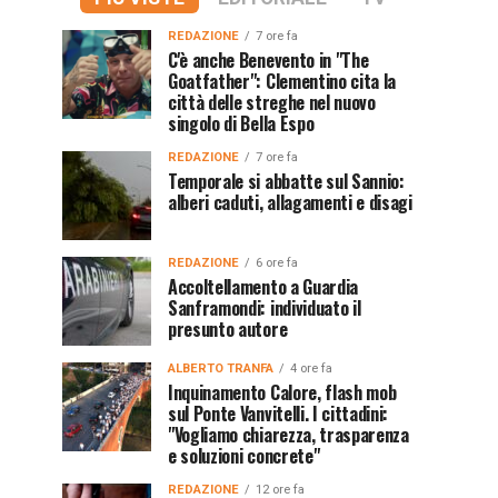
REDAZIONE
7 ore fa
C'è anche Benevento in "The
Goatfather": Clementino cita la
città delle streghe nel nuovo
singolo di Bella Espo
REDAZIONE
7 ore fa
Temporale si abbatte sul Sannio:
alberi caduti, allagamenti e disagi
REDAZIONE
6 ore fa
Accoltellamento a Guardia
Sanframondi: individuato il
presunto autore
ALBERTO TRANFA
4 ore fa
Inquinamento Calore, flash mob
sul Ponte Vanvitelli. I cittadini:
"Vogliamo chiarezza, trasparenza
e soluzioni concrete"
REDAZIONE
12 ore fa