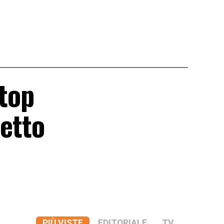
 top
netto
PIÙ VISTE
EDITORIALE
TV