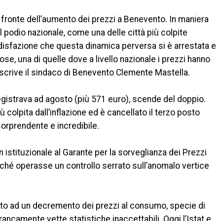
 fronte dell’aumento dei prezzi a Benevento. In maniera
l podio nazionale, come una delle città più colpite
ddisfazione che questa dinamica perversa si è arrestata e
uose, una di quelle dove a livello nazionale i prezzi hanno
o scrive il sindaco di Benevento Clemente Mastella.
egistrava ad agosto (più 571 euro), scende del doppio.
ù colpita dall’inflazione ed è cancellato il terzo posto
sorprendente e incredibile.
 istituzionale al Garante per la sorveglianza dei Prezzi
nché operasse un controllo serrato sull’anomalo vertice
to ad un decremento dei prezzi al consumo, specie di
rancamente vette statistiche inaccettabili. Oggi l’Istat e