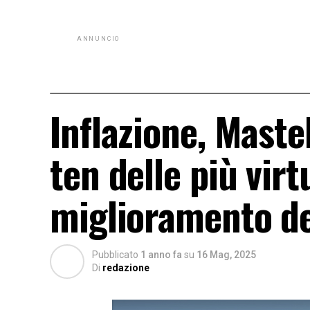
ANNUNCIO
Inflazione, Maste
ten delle più virt
miglioramento de
Pubblicato
1 anno fa
su
16 Mag, 2025
Di
redazione