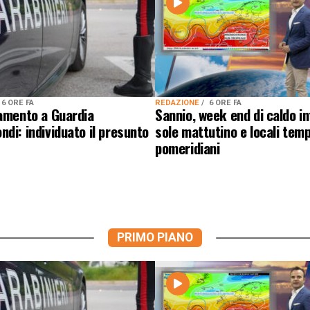
6 ORE FA
REDAZIONE
6 ORE FA
lamento a Guardia
Sannio, week end di caldo i
di: individuato il presunto
sole mattutino e locali temp
pomeridiani
PRIMO PIANO