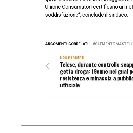
Unione Consumatori certificano un net
soddisfazione”, conclude il sindaco.
ARGOMENTI CORRELATI:
CLEMENTE MASTELL
NON PERDERE
Telese, durante controllo scap
getta droga: 19enne nei guai p
resistenza e minaccia a pubbli
ufficiale