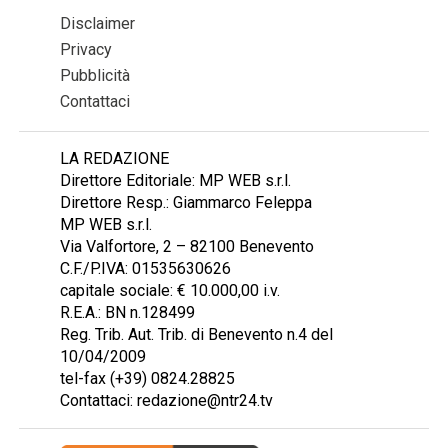
Disclaimer
Privacy
Pubblicità
Contattaci
LA REDAZIONE
Direttore Editoriale: MP WEB s.r.l.
Direttore Resp.: Giammarco Feleppa
MP WEB s.r.l.
Via Valfortore, 2 – 82100 Benevento
C.F./P.IVA: 01535630626
capitale sociale: € 10.000,00 i.v.
R.E.A.: BN n.128499
Reg. Trib. Aut. Trib. di Benevento n.4 del
10/04/2009
tel-fax (+39) 0824.28825
Contattaci: redazione@ntr24.tv