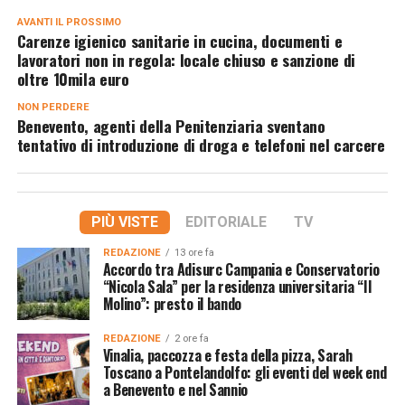
AVANTI IL ​​PROSSIMO
Carenze igienico sanitarie in cucina, documenti e
lavoratori non in regola: locale chiuso e sanzione di
oltre 10mila euro
NON PERDERE
Benevento, agenti della Penitenziaria sventano
tentativo di introduzione di droga e telefoni nel carcere
PIÙ VISTE
EDITORIALE
TV
REDAZIONE
13 ore fa
Accordo tra Adisurc Campania e Conservatorio
“Nicola Sala” per la residenza universitaria “Il
Molino”: presto il bando
REDAZIONE
2 ore fa
Vinalia, paccozza e festa della pizza, Sarah
Toscano a Pontelandolfo: gli eventi del week end
a Benevento e nel Sannio