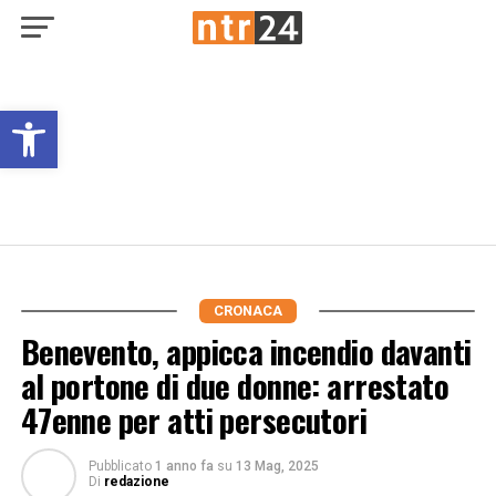
Open toolbar
CRONACA
Benevento, appicca incendio davanti
al portone di due donne: arrestato
47enne per atti persecutori
Pubblicato
1 anno fa
su
13 Mag, 2025
Di
redazione