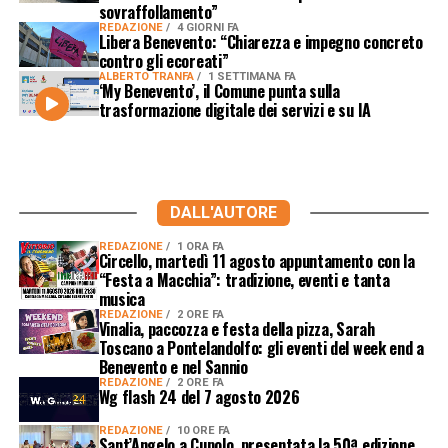
sovraffollamento”
REDAZIONE
4 GIORNI FA
Libera Benevento: “Chiarezza e impegno concreto
contro gli ecoreati”
ALBERTO TRANFA
1 SETTIMANA FA
‘My Benevento’, il Comune punta sulla
trasformazione digitale dei servizi e su IA
DALL'AUTORE
REDAZIONE
1 ORA FA
Circello, martedì 11 agosto appuntamento con la
“Festa a Macchia”: tradizione, eventi e tanta
musica
REDAZIONE
2 ORE FA
Vinalia, paccozza e festa della pizza, Sarah
Toscano a Pontelandolfo: gli eventi del week end a
Benevento e nel Sannio
REDAZIONE
2 ORE FA
Wg flash 24 del 7 agosto 2026
REDAZIONE
10 ORE FA
Sant’Angelo a Cupolo, presentata la 50ª edizione