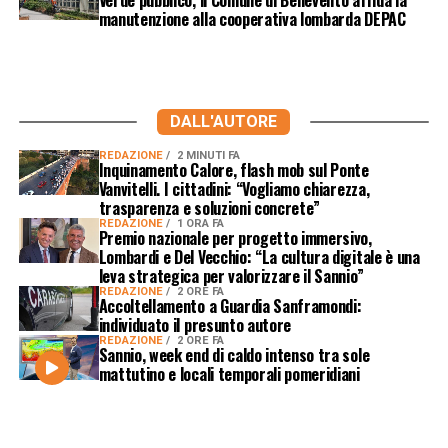
manutenzione alla cooperativa lombarda DEPAC
DALL'AUTORE
REDAZIONE
2 MINUTI FA
Inquinamento Calore, flash mob sul Ponte
Vanvitelli. I cittadini: “Vogliamo chiarezza,
trasparenza e soluzioni concrete”
REDAZIONE
1 ORA FA
Premio nazionale per progetto immersivo,
Lombardi e Del Vecchio: “La cultura digitale è una
leva strategica per valorizzare il Sannio”
REDAZIONE
2 ORE FA
Accoltellamento a Guardia Sanframondi:
individuato il presunto autore
REDAZIONE
2 ORE FA
Sannio, week end di caldo intenso tra sole
mattutino e locali temporali pomeridiani