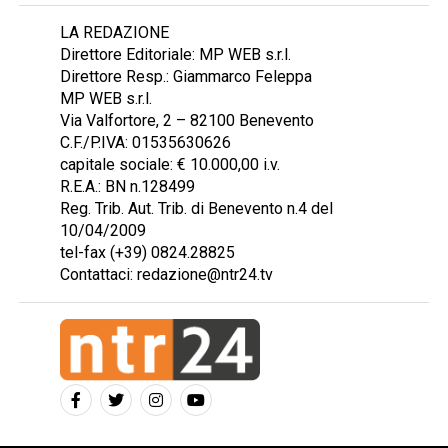
LA REDAZIONE
Direttore Editoriale: MP WEB s.r.l.
Direttore Resp.: Giammarco Feleppa
MP WEB s.r.l.
Via Valfortore, 2 – 82100 Benevento
C.F./P.IVA: 01535630626
capitale sociale: € 10.000,00 i.v.
R.E.A.: BN n.128499
Reg. Trib. Aut. Trib. di Benevento n.4 del
10/04/2009
tel-fax (+39) 0824.28825
Contattaci: redazione@ntr24.tv