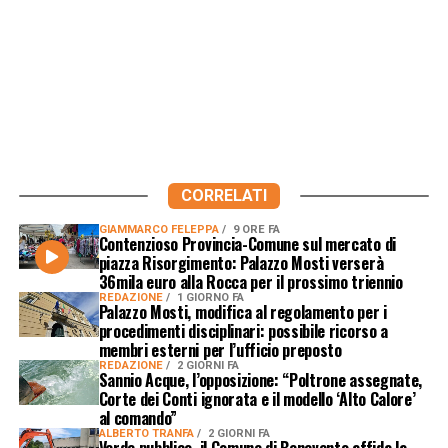
CORRELATI
GIAMMARCO FELEPPA
9 ORE FA
Contenzioso Provincia-Comune sul mercato di
piazza Risorgimento: Palazzo Mosti verserà
36mila euro alla Rocca per il prossimo triennio
REDAZIONE
1 GIORNO FA
Palazzo Mosti, modifica al regolamento per i
procedimenti disciplinari: possibile ricorso a
membri esterni per l’ufficio preposto
REDAZIONE
2 GIORNI FA
Sannio Acque, l’opposizione: “Poltrone assegnate,
Corte dei Conti ignorata e il modello ‘Alto Calore’
al comando”
ALBERTO TRANFA
2 GIORNI FA
Verde pubblico, il Comune di Benevento affida la