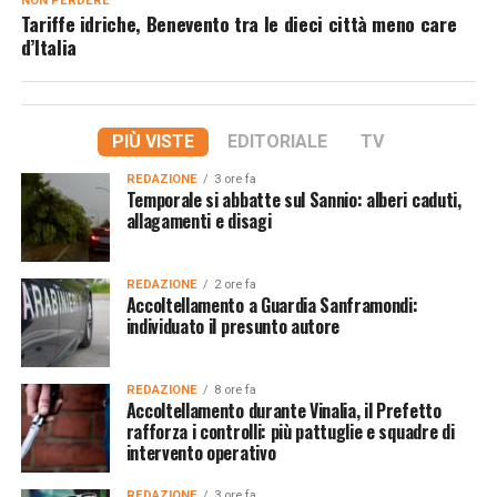
NON PERDERE
Tariffe idriche, Benevento tra le dieci città meno care
d’Italia
PIÙ VISTE
EDITORIALE
TV
REDAZIONE
3 ore fa
Temporale si abbatte sul Sannio: alberi caduti,
allagamenti e disagi
REDAZIONE
2 ore fa
Accoltellamento a Guardia Sanframondi:
individuato il presunto autore
REDAZIONE
8 ore fa
Accoltellamento durante Vinalia, il Prefetto
rafforza i controlli: più pattuglie e squadre di
intervento operativo
REDAZIONE
3 ore fa