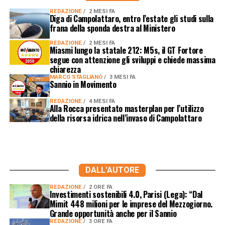
REDAZIONE
2 MESI FA
Diga di Campolattaro, entro l’estate gli studi sulla
frana della sponda destra al Ministero
REDAZIONE
2 MESI FA
Miasmi lungo la statale 212: M5s, il GT Fortore
segue con attenzione gli sviluppi e chiede massima
chiarezza
MARCO STAGLIANÒ
3 MESI FA
Sannio in Movimento
REDAZIONE
4 MESI FA
Alla Rocca presentato masterplan per l’utilizzo
della risorsa idrica nell’invaso di Campolattaro
DALL'AUTORE
REDAZIONE
2 ORE FA
Investimenti sostenibili 4.0, Parisi (Lega): “Dal
Mimit 448 milioni per le imprese del Mezzogiorno.
Grande opportunità anche per il Sannio
REDAZIONE
3 ORE FA