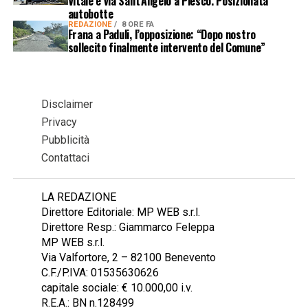
Vitale e via Sant’Angelo a Piesco. Posizionata
autobotte
REDAZIONE
8 ORE FA
Frana a Paduli, l’opposizione: “Dopo nostro
sollecito finalmente intervento del Comune”
Disclaimer
Privacy
Pubblicità
Contattaci
LA REDAZIONE
Direttore Editoriale: MP WEB s.r.l.
Direttore Resp.: Giammarco Feleppa
MP WEB s.r.l.
Via Valfortore, 2 – 82100 Benevento
C.F./P.IVA: 01535630626
capitale sociale: € 10.000,00 i.v.
R.E.A.: BN n.128499