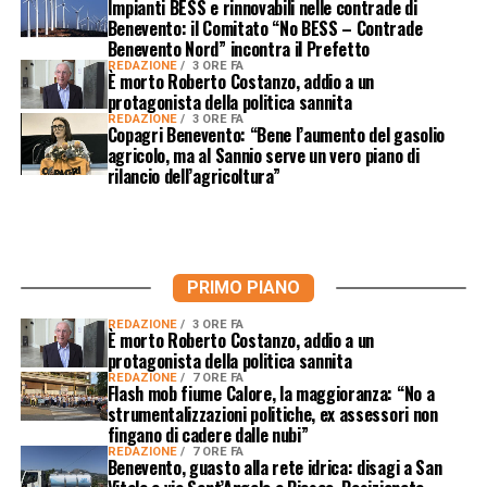
Impianti BESS e rinnovabili nelle contrade di
Benevento: il Comitato “No BESS – Contrade
Benevento Nord” incontra il Prefetto
REDAZIONE
3 ORE FA
È morto Roberto Costanzo, addio a un
protagonista della politica sannita
REDAZIONE
3 ORE FA
Copagri Benevento: “Bene l’aumento del gasolio
agricolo, ma al Sannio serve un vero piano di
rilancio dell’agricoltura”
PRIMO PIANO
REDAZIONE
3 ORE FA
È morto Roberto Costanzo, addio a un
protagonista della politica sannita
REDAZIONE
7 ORE FA
Flash mob fiume Calore, la maggioranza: “No a
strumentalizzazioni politiche, ex assessori non
fingano di cadere dalle nubi”
REDAZIONE
7 ORE FA
Benevento, guasto alla rete idrica: disagi a San