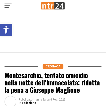
Open toolbar
CRONACA
Montesarchio, tentato omicidio
nella notte dell’Immacolata: ridotta
la pena a Giuseppe Maglione
Pubblicato
1 anno fa
su
6 Feb, 2025
Di
redazione