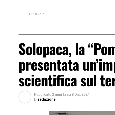
ANNUNCIO
Solopaca, la “Pom
presentata un’im
scientifica sul te
Pubblicato
2 anni fa
su
8 Dic, 2024
Di
redazione