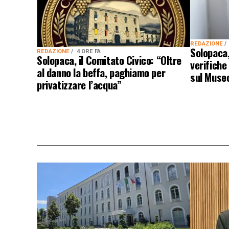
REDAZIONE
Solopaca,
REDAZIONE
4 ORE FA
Solopaca, il Comitato Civico: “Oltre
verifiche
al danno la beffa, paghiamo per
sul Muse
privatizzare l’acqua”