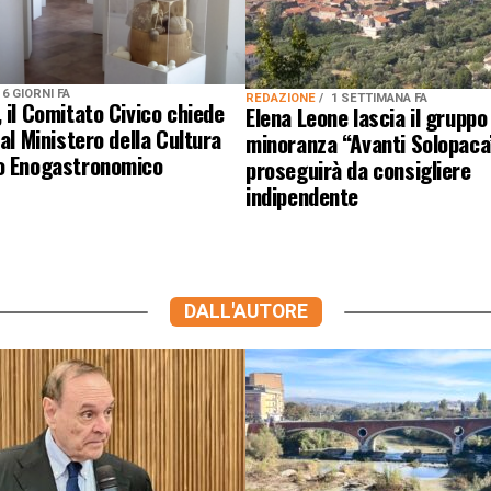
6 GIORNI FA
REDAZIONE
1 SETTIMANA FA
 il Comitato Civico chiede
Elena Leone lascia il gruppo 
 al Ministero della Cultura
minoranza “Avanti Solopaca
o Enogastronomico
proseguirà da consigliere
indipendente
DALL'AUTORE