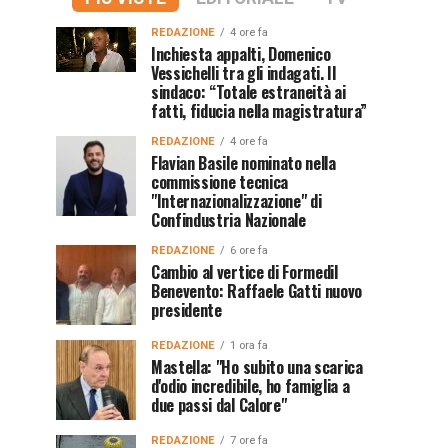
REDAZIONE
4 ore fa
Inchiesta appalti, Domenico
Vessichelli tra gli indagati. Il
sindaco: “Totale estraneità ai
fatti, fiducia nella magistratura”
REDAZIONE
4 ore fa
Flavian Basile nominato nella
commissione tecnica
"Internazionalizzazione" di
Confindustria Nazionale
REDAZIONE
6 ore fa
Cambio al vertice di Formedil
Benevento: Raffaele Gatti nuovo
presidente
REDAZIONE
1 ora fa
Mastella: "Ho subito una scarica
d'odio incredibile, ho famiglia a
due passi dal Calore"
REDAZIONE
7 ore fa