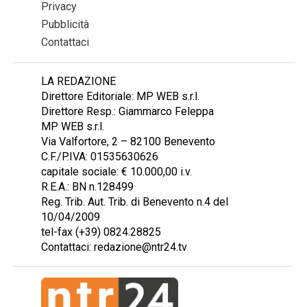
Privacy
Pubblicità
Contattaci
LA REDAZIONE
Direttore Editoriale: MP WEB s.r.l.
Direttore Resp.: Giammarco Feleppa
MP WEB s.r.l.
Via Valfortore, 2 – 82100 Benevento
C.F./P.IVA: 01535630626
capitale sociale: € 10.000,00 i.v.
R.E.A.: BN n.128499
Reg. Trib. Aut. Trib. di Benevento n.4 del
10/04/2009
tel-fax (+39) 0824.28825
Contattaci: redazione@ntr24.tv