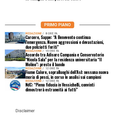
PRIMO PIANO
REDAZIONE
8 ORE FA
Carcere, Sappe: “A Benevento continua
l’emergenza. Nuove aggressioni e devastazioni,
due poliziotti feriti”
REDAZIONE
10 ORE FA
Accordo tra Adisurc Campania e Conservatorio
“Nicola Sala” per la residenza universitaria “Il
Molino”: presto il bando
REDAZIONE
12 ORE FA
Fiume Calore, sopralluoghi dell’Asl: nessuna nuova
moria di pesci, in corso le analisi sui campioni
REDAZIONE
12 ORE FA
NdC: “Piena fiducia in Vessichelli, convinti
dimostrerà estraneità ai fatti”
Disclaimer