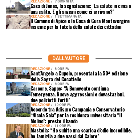
REDAZIONE
7 GIORNI FA
Casa di Jonas, la segnalazione: ‘La salute in cima a
una salita. E gli anziani come ci arrivano?’
REDAZIONE
1 SETTIMANA FA
Il Comune di Apice e la Casa di Cura Montevergine
insieme per la tutela della salute dei cittadini
DALL'AUTORE
REDAZIONE
8 ORE FA
Sant’Angelo a Cupolo, presentata la 50ª edizione
della Sagra del Cecatiello
REDAZIONE
8 ORE FA
Carcere, Sappe: “A Benevento continua
l’emergenza. Nuove aggressioni e devastazioni,
due poliziotti feriti”
REDAZIONE
10 ORE FA
Accordo tra Adisurc Campania e Conservatorio
“Nicola Sala” per la residenza universitaria “Il
Molino”: presto il bando
REDAZIONE
11 ORE FA
Mastella: “Ho subito una scarica d’odio incredibile,
ho famiglia a due passi dal Calore”