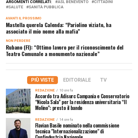
ARGOMENTI CORRELATI:
ASL BENEVENTO
CITTADINI
SALUTE
SANITÀ PUBBLICA
AVANTI IL ​​PROSSIMO
Mastella querela Calenda: “Pariolino viziato, ha
associato il mio nome alla mafia”
NON PERDERE
Rubano (FI): “Ottimo lavoro per il riconoscimento del
Teatro Comunale a monumento nazionale”
PIÙ VISTE
EDITORIALE
TV
REDAZIONE
10 ore fa
Accordo tra Adisurc Campania e Conservatorio
“Nicola Sala” per la residenza universitaria “Il
Molino”: presto il bando
REDAZIONE
14 ore fa
Flavian Basile nominato nella commissione
tecnica "Internazionalizzazione" di
Confindustria Nazionale