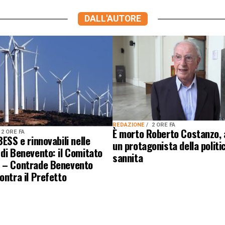
DALL'AUTORE
REDAZIONE
2 ORE FA
È morto Roberto Costanzo, 
2 ORE FA
BESS e rinnovabili nelle
un protagonista della politi
di Benevento: il Comitato
sannita
 – Contrade Benevento
ontra il Prefetto