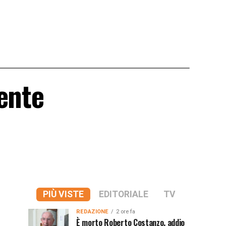
ente
PIÙ VISTE
EDITORIALE
TV
REDAZIONE
2 ore fa
È morto Roberto Costanzo, addio