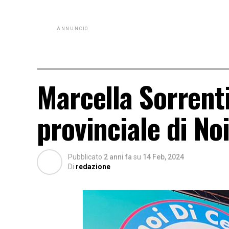
ANNUNCIO
Marcella Sorrent
provinciale di No
Pubblicato
2 anni fa
su
14 Feb, 2024
Di
redazione