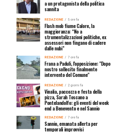
a un protagonista della politica
sannita
REDAZIONE
5 ore fa
Flash mob fiume Calore, la
maggioranza: “No a
strumentalizzazioni politiche, ex
assessori non fingano di cadere
dalle nubi”
REDAZIONE
7 ore fa
Frana a Paduli, l'opposizione: "Dopo
nostro sollecito finalmente
intervento del Comune"
REDAZIONE
2 giorni fa
Vinalia, paccozza e festa della
pizza, Sarah Toscano a
Pontelandolfo: gli eventi del week
end a Benevento e nel Sannio
REDAZIONE
7 ore fa
Sannio, emanata allerta per
temporali improvvisi