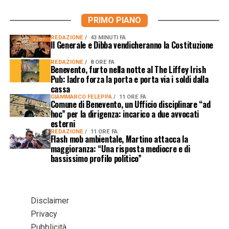
PRIMO PIANO
REDAZIONE
43 MINUTI FA
Il Generale e Dibba vendicheranno la Costituzione
REDAZIONE
8 ORE FA
Benevento, furto nella notte al The Liffey Irish
Pub: ladro forza la porta e porta via i soldi dalla
cassa
GIAMMARCO FELEPPA
11 ORE FA
Comune di Benevento, un Ufficio disciplinare “ad
hoc” per la dirigenza: incarico a due avvocati
esterni
REDAZIONE
11 ORE FA
Flash mob ambientale, Martino attacca la
maggioranza: “Una risposta mediocre e di
bassissimo profilo politico”
Disclaimer
Privacy
Pubblicità