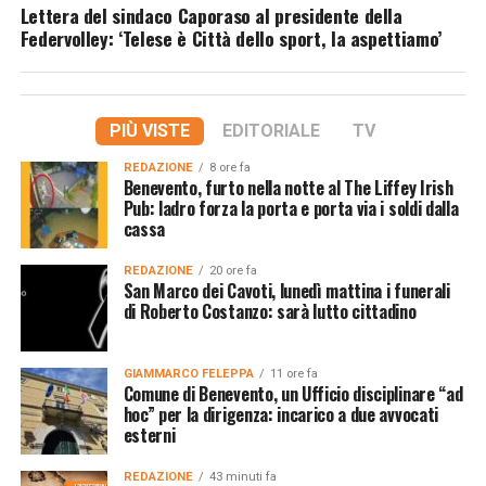
Lettera del sindaco Caporaso al presidente della
Federvolley: ‘Telese è Città dello sport, la aspettiamo’
PIÙ VISTE
EDITORIALE
TV
REDAZIONE
8 ore fa
Benevento, furto nella notte al The Liffey Irish
Pub: ladro forza la porta e porta via i soldi dalla
cassa
REDAZIONE
20 ore fa
San Marco dei Cavoti, lunedì mattina i funerali
di Roberto Costanzo: sarà lutto cittadino
GIAMMARCO FELEPPA
11 ore fa
Comune di Benevento, un Ufficio disciplinare “ad
hoc” per la dirigenza: incarico a due avvocati
esterni
REDAZIONE
43 minuti fa