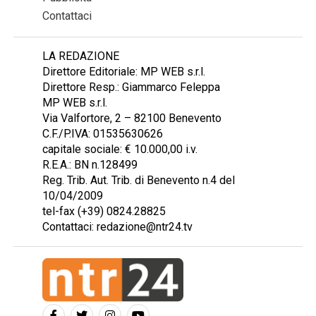
Contattaci
LA REDAZIONE
Direttore Editoriale: MP WEB s.r.l.
Direttore Resp.: Giammarco Feleppa
MP WEB s.r.l.
Via Valfortore, 2 – 82100 Benevento
C.F./P.IVA: 01535630626
capitale sociale: € 10.000,00 i.v.
R.E.A.: BN n.128499
Reg. Trib. Aut. Trib. di Benevento n.4 del
10/04/2009
tel-fax (+39) 0824.28825
Contattaci: redazione@ntr24.tv