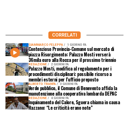
CORRELATI
GIAMMARCO FELEPPA
1 GIORNO FA
Contenzioso Provincia-Comune sul mercato di
piazza Risorgimento: Palazzo Mosti verserà
36mila euro alla Rocca per il prossimo triennio
REDAZIONE
2 GIORNI FA
Palazzo Mosti, modifica al regolamento per i
procedimenti disciplinari: possibile ricorso a
membri esterni per l’ufficio preposto
ALBERTO TRANFA
3 GIORNI FA
Verde pubblico, il Comune di Benevento affida la
manutenzione alla cooperativa lombarda DEPAC
REDAZIONE
4 GIORNI FA
Inquinamento del Calore, Sguera chiama in causa
Razzano: “Le criticità erano note”