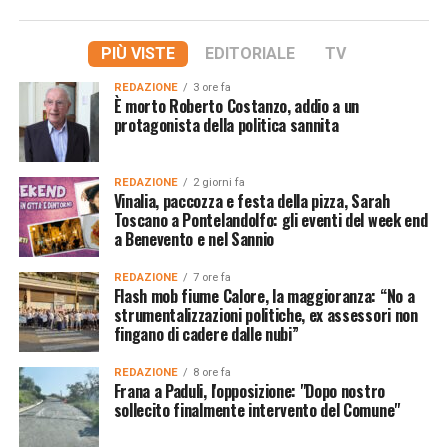
PIÙ VISTE
EDITORIALE
TV
REDAZIONE
3 ore fa
È morto Roberto Costanzo, addio a un
protagonista della politica sannita
REDAZIONE
2 giorni fa
Vinalia, paccozza e festa della pizza, Sarah
Toscano a Pontelandolfo: gli eventi del week end
a Benevento e nel Sannio
REDAZIONE
7 ore fa
Flash mob fiume Calore, la maggioranza: “No a
strumentalizzazioni politiche, ex assessori non
fingano di cadere dalle nubi”
REDAZIONE
8 ore fa
Frana a Paduli, l'opposizione: "Dopo nostro
sollecito finalmente intervento del Comune"