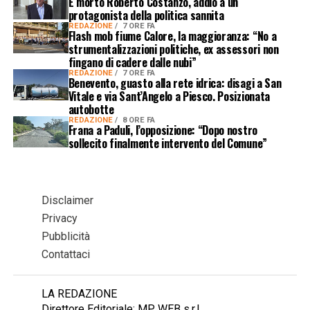
È morto Roberto Costanzo, addio a un
protagonista della politica sannita
REDAZIONE
7 ORE FA
Flash mob fiume Calore, la maggioranza: “No a
strumentalizzazioni politiche, ex assessori non
fingano di cadere dalle nubi”
REDAZIONE
7 ORE FA
Benevento, guasto alla rete idrica: disagi a San
Vitale e via Sant’Angelo a Piesco. Posizionata
autobotte
REDAZIONE
8 ORE FA
Frana a Paduli, l’opposizione: “Dopo nostro
sollecito finalmente intervento del Comune”
Disclaimer
Privacy
Pubblicità
Contattaci
LA REDAZIONE
Direttore Editoriale: MP WEB s.r.l.