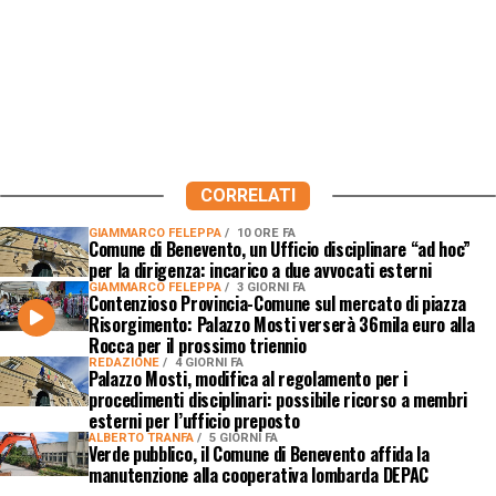
CORRELATI
GIAMMARCO FELEPPA
10 ORE FA
Comune di Benevento, un Ufficio disciplinare “ad hoc”
per la dirigenza: incarico a due avvocati esterni
GIAMMARCO FELEPPA
3 GIORNI FA
Contenzioso Provincia-Comune sul mercato di piazza
Risorgimento: Palazzo Mosti verserà 36mila euro alla
Rocca per il prossimo triennio
REDAZIONE
4 GIORNI FA
Palazzo Mosti, modifica al regolamento per i
procedimenti disciplinari: possibile ricorso a membri
esterni per l’ufficio preposto
ALBERTO TRANFA
5 GIORNI FA
Verde pubblico, il Comune di Benevento affida la
manutenzione alla cooperativa lombarda DEPAC