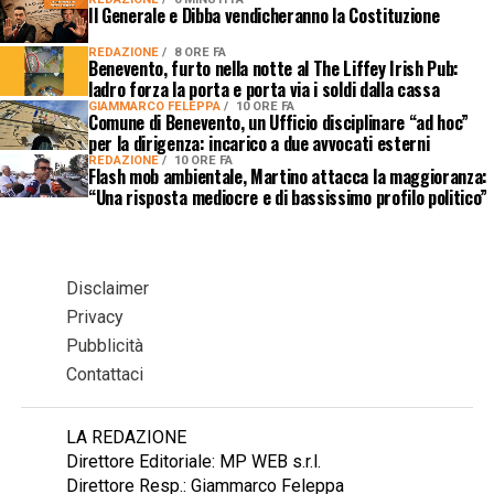
Il Generale e Dibba vendicheranno la Costituzione
REDAZIONE
8 ORE FA
Benevento, furto nella notte al The Liffey Irish Pub:
ladro forza la porta e porta via i soldi dalla cassa
GIAMMARCO FELEPPA
10 ORE FA
Comune di Benevento, un Ufficio disciplinare “ad hoc”
per la dirigenza: incarico a due avvocati esterni
REDAZIONE
10 ORE FA
Flash mob ambientale, Martino attacca la maggioranza:
“Una risposta mediocre e di bassissimo profilo politico”
Disclaimer
Privacy
Pubblicità
Contattaci
LA REDAZIONE
Direttore Editoriale: MP WEB s.r.l.
Direttore Resp.: Giammarco Feleppa