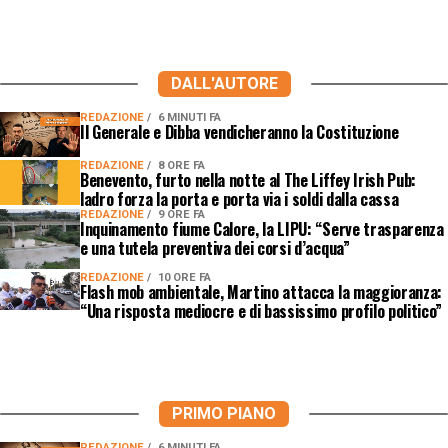
DALL'AUTORE
REDAZIONE
6 MINUTI FA
Il Generale e Dibba vendicheranno la Costituzione
REDAZIONE
8 ORE FA
Benevento, furto nella notte al The Liffey Irish Pub:
ladro forza la porta e porta via i soldi dalla cassa
REDAZIONE
9 ORE FA
Inquinamento fiume Calore, la LIPU: “Serve trasparenza
e una tutela preventiva dei corsi d’acqua”
REDAZIONE
10 ORE FA
Flash mob ambientale, Martino attacca la maggioranza:
“Una risposta mediocre e di bassissimo profilo politico”
PRIMO PIANO
REDAZIONE
6 MINUTI FA