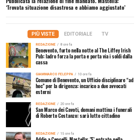
Pubblicata la relazione di fine mandato. Mastella:
‘Trovata situazione disastrosa e abbiamo aggiustato’
PIÙ VISTE
EDITORIALE
TV
REDAZIONE
8 ore fa
Benevento, furto nella notte al The Liffey Irish
Pub: ladro forza la porta e porta via i soldi dalla
cassa
GIAMMARCO FELEPPA
10 ore fa
Comune di Benevento, un Ufficio disciplinare “ad
hoc” per la dirigenza: incarico a due avvocati
esterni
REDAZIONE
20 ore fa
San Marco dei Cavoti, domani mattina i funerali
di Roberto Costanzo: sarà lutto cittadino
REDAZIONE
15 ore fa
Addio a Cencelli, Mastella: "E' entrato nella