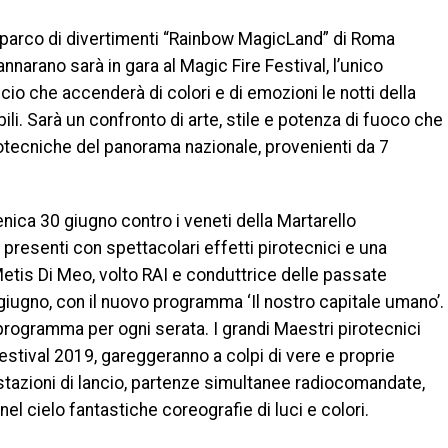
l parco di divertimenti “Rainbow MagicLand” di Roma
narano sarà in gara al Magic Fire Festival, l’unico
cio che accenderà di colori e di emozioni le notti della
ili. Sarà un confronto di arte, stile e potenza di fuoco che
irotecniche del panorama nazionale, provenienti da 7
ica 30 giugno contro i veneti della Martarello
presenti con spettacolari effetti pirotecnici e una
Metis Di Meo, volto RAI e conduttrice delle passate
 giugno, con il nuovo programma ‘Il nostro capitale umano’.
in programma per ogni serata. I grandi Maestri pirotecnici
Festival 2019, gareggeranno a colpi di vere e proprie
ostazioni di lancio, partenze simultanee radiocomandate,
nel cielo fantastiche coreografie di luci e colori.