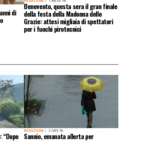
REDAZIONE
1 MESE FA
Benevento, questa sera il gran finale
anni di
della festa della Madonna delle
io
Grazie: attesi migliaia di spettatori
per i fuochi pirotecnici
REDAZIONE
2 ORE FA
Sannio, emanata allerta per
e: “Dopo