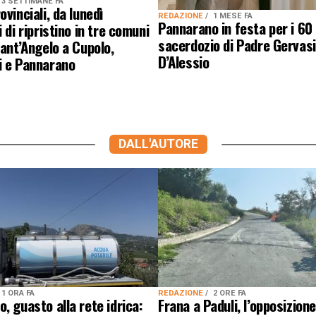
3 SETTIMANE FA
ovinciali, da lunedì
REDAZIONE
1 MESE FA
Pannarano in festa per i 60 
 di ripristino in tre comuni
sacerdozio di Padre Gervas
Sant’Angelo a Cupolo,
D’Alessio
i e Pannarano
DALL'AUTORE
1 ORA FA
REDAZIONE
2 ORE FA
, guasto alla rete idrica:
Frana a Paduli, l’opposizion