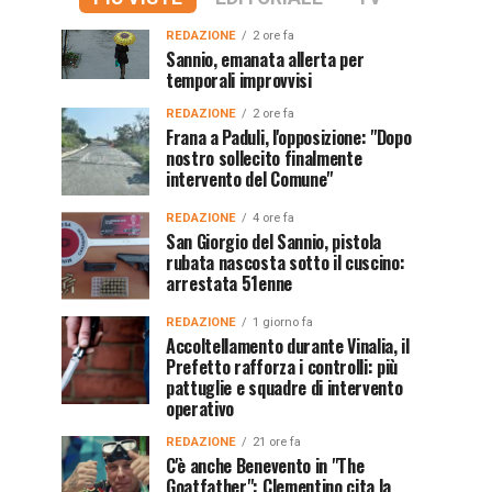
REDAZIONE
2 ore fa
Sannio, emanata allerta per
temporali improvvisi
REDAZIONE
2 ore fa
Frana a Paduli, l'opposizione: "Dopo
nostro sollecito finalmente
intervento del Comune"
REDAZIONE
4 ore fa
San Giorgio del Sannio, pistola
rubata nascosta sotto il cuscino:
arrestata 51enne
REDAZIONE
1 giorno fa
Accoltellamento durante Vinalia, il
Prefetto rafforza i controlli: più
pattuglie e squadre di intervento
operativo
REDAZIONE
21 ore fa
C'è anche Benevento in "The
Goatfather": Clementino cita la