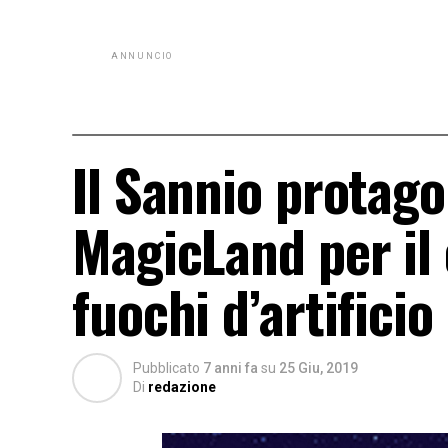
ANNUNCIO
Il Sannio protago
MagicLand per il 
fuochi d’artificio
Pubblicato
7 anni fa
su
25 Giu, 2019
Di
redazione