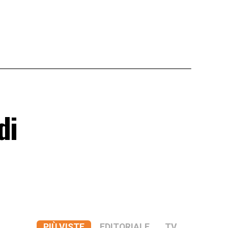
di
PIÙ VISTE
EDITORIALE
TV