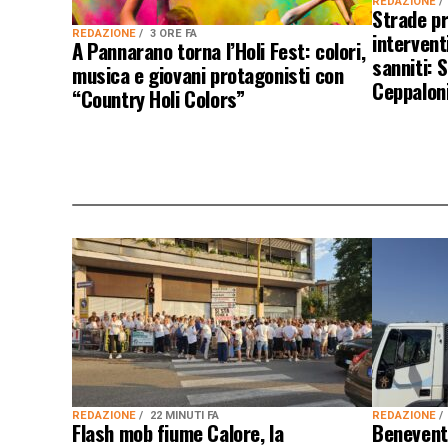
REDAZIONE
Strade pr
REDAZIONE
3 ORE FA
interventi
A Pannarano torna l’Holi Fest: colori,
sanniti: 
musica e giovani protagonisti con
Ceppalon
“Country Holi Colors”
REDAZIONE
22 MINUTI FA
REDAZIONE
Flash mob fiume Calore, la
Benevento