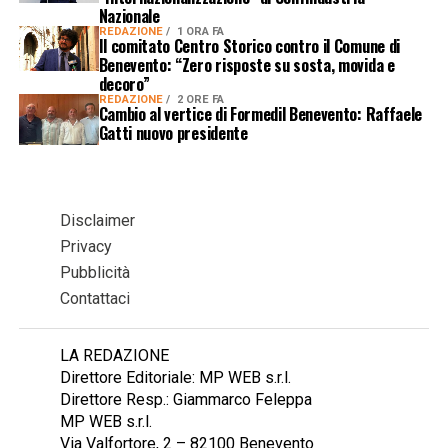
Nazionale
REDAZIONE
1 ORA FA
Il comitato Centro Storico contro il Comune di
Benevento: “Zero risposte su sosta, movida e
decoro”
REDAZIONE
2 ORE FA
Cambio al vertice di Formedil Benevento: Raffaele
Gatti nuovo presidente
Disclaimer
Privacy
Pubblicità
Contattaci
LA REDAZIONE
Direttore Editoriale: MP WEB s.r.l.
Direttore Resp.: Giammarco Feleppa
MP WEB s.r.l.
Via Valfortore, 2 – 82100 Benevento