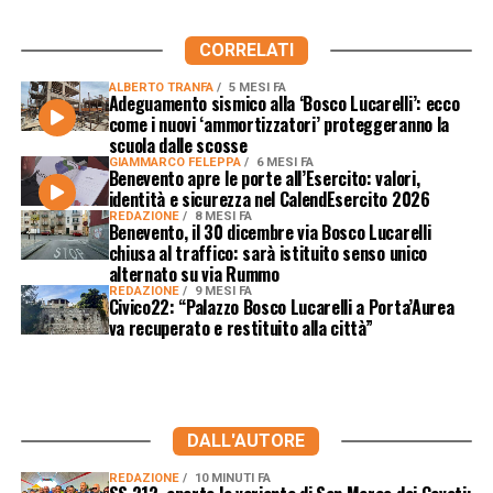
CORRELATI
ALBERTO TRANFA
5 MESI FA
Adeguamento sismico alla ‘Bosco Lucarelli’: ecco
come i nuovi ‘ammortizzatori’ proteggeranno la
scuola dalle scosse
GIAMMARCO FELEPPA
6 MESI FA
Benevento apre le porte all’Esercito: valori,
identità e sicurezza nel CalendEsercito 2026
REDAZIONE
8 MESI FA
Benevento, il 30 dicembre via Bosco Lucarelli
chiusa al traffico: sarà istituito senso unico
alternato su via Rummo
REDAZIONE
9 MESI FA
Civico22: “Palazzo Bosco Lucarelli a Porta’Aurea
va recuperato e restituito alla città”
DALL'AUTORE
REDAZIONE
10 MINUTI FA