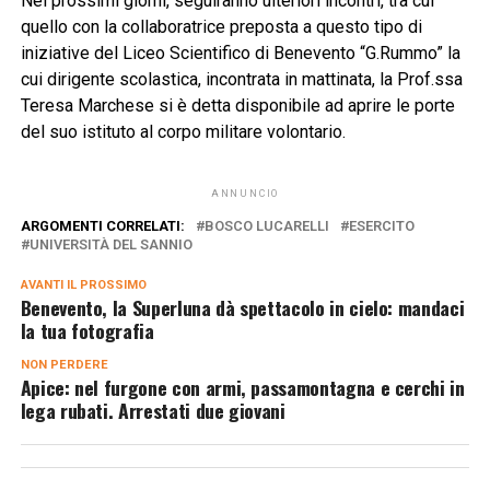
Nei prossimi giorni, seguiranno ulteriori incontri, tra cui
quello con la collaboratrice preposta a questo tipo di
iniziative del Liceo Scientifico di Benevento “G.Rummo” la
cui dirigente scolastica, incontrata in mattinata, la Prof.ssa
Teresa Marchese si è detta disponibile ad aprire le porte
del suo istituto al corpo militare volontario.
ANNUNCIO
ARGOMENTI CORRELATI:
BOSCO LUCARELLI
ESERCITO
UNIVERSITÀ DEL SANNIO
AVANTI IL ​​PROSSIMO
Benevento, la Superluna dà spettacolo in cielo: mandaci
la tua fotografia
NON PERDERE
Apice: nel furgone con armi, passamontagna e cerchi in
lega rubati. Arrestati due giovani