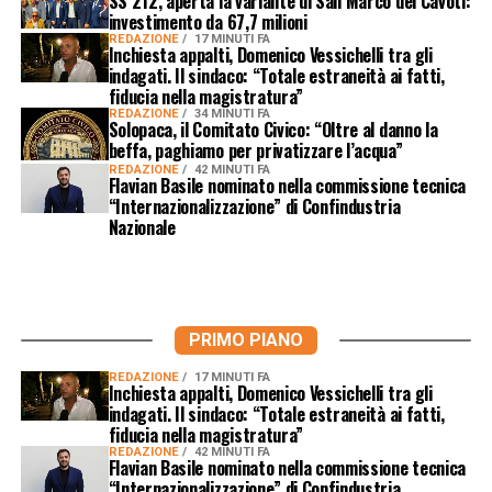
SS 212, aperta la variante di San Marco dei Cavoti:
investimento da 67,7 milioni
REDAZIONE
17 MINUTI FA
Inchiesta appalti, Domenico Vessichelli tra gli
indagati. Il sindaco: “Totale estraneità ai fatti,
fiducia nella magistratura”
REDAZIONE
34 MINUTI FA
Solopaca, il Comitato Civico: “Oltre al danno la
beffa, paghiamo per privatizzare l’acqua”
REDAZIONE
42 MINUTI FA
Flavian Basile nominato nella commissione tecnica
“Internazionalizzazione” di Confindustria
Nazionale
PRIMO PIANO
REDAZIONE
17 MINUTI FA
Inchiesta appalti, Domenico Vessichelli tra gli
indagati. Il sindaco: “Totale estraneità ai fatti,
fiducia nella magistratura”
REDAZIONE
42 MINUTI FA
Flavian Basile nominato nella commissione tecnica
“Internazionalizzazione” di Confindustria