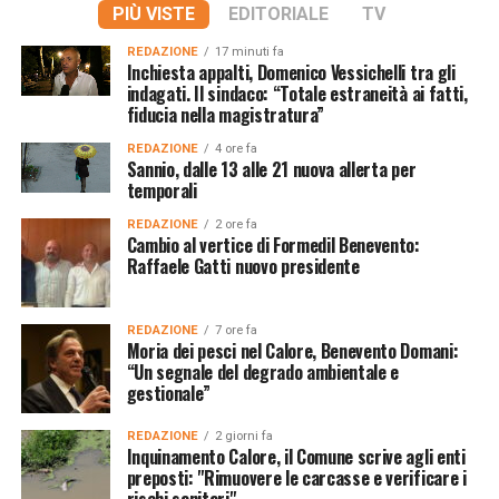
PIÙ VISTE
EDITORIALE
TV
REDAZIONE
17 minuti fa
Inchiesta appalti, Domenico Vessichelli tra gli
indagati. Il sindaco: “Totale estraneità ai fatti,
fiducia nella magistratura”
REDAZIONE
4 ore fa
Sannio, dalle 13 alle 21 nuova allerta per
temporali
REDAZIONE
2 ore fa
Cambio al vertice di Formedil Benevento:
Raffaele Gatti nuovo presidente
REDAZIONE
7 ore fa
Moria dei pesci nel Calore, Benevento Domani:
“Un segnale del degrado ambientale e
gestionale”
REDAZIONE
2 giorni fa
Inquinamento Calore, il Comune scrive agli enti
preposti: "Rimuovere le carcasse e verificare i
rischi sanitari"