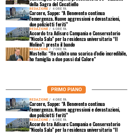
della Sagra del Cecatiello
REDAZIONE
4 ORE FA
Carcere, Sappe: “A Benevento continua
l’emergenza. Nuove aggressioni e devastazioni,
due poliziotti feriti”
REDAZIONE
6 ORE FA
Accordo tra Adisurc Campania e Conservatorio
“Nicola Sala” per la residenza universitaria “Il
Molino”: presto il bando
REDAZIONE
7 ORE FA
Mastella: “Ho subito una scarica d’odio incredibile,
ho famiglia a due passi dal Calore”
PRIMO PIANO
REDAZIONE
4 ORE FA
Carcere, Sappe: “A Benevento continua
l’emergenza. Nuove aggressioni e devastazioni,
due poliziotti feriti”
REDAZIONE
6 ORE FA
Accordo tra Adisurc Campania e Conservatorio
“Nicola Sala” per la residenza universitaria “Il