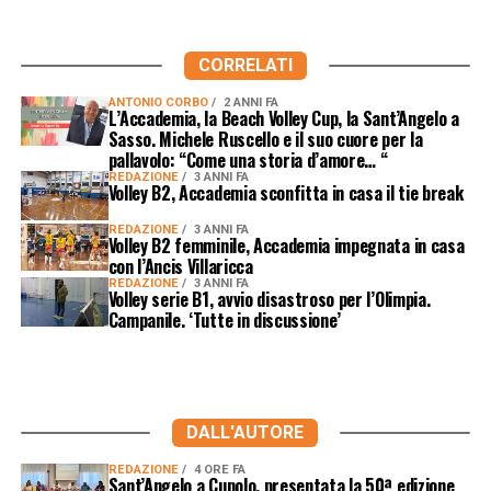
CORRELATI
ANTONIO CORBO
2 ANNI FA
L’Accademia, la Beach Volley Cup, la Sant’Angelo a
Sasso. Michele Ruscello e il suo cuore per la
pallavolo: “Come una storia d’amore… “
REDAZIONE
3 ANNI FA
Volley B2, Accademia sconfitta in casa il tie break
REDAZIONE
3 ANNI FA
Volley B2 femminile, Accademia impegnata in casa
con l’Ancis Villaricca
REDAZIONE
3 ANNI FA
Volley serie B1, avvio disastroso per l’Olimpia.
Campanile. ‘Tutte in discussione’
DALL'AUTORE
REDAZIONE
4 ORE FA
Sant’Angelo a Cupolo, presentata la 50ª edizione