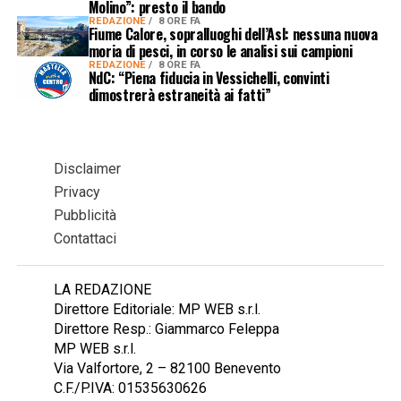
Molino”: presto il bando
REDAZIONE
8 ORE FA
Fiume Calore, sopralluoghi dell’Asl: nessuna nuova
moria di pesci, in corso le analisi sui campioni
REDAZIONE
8 ORE FA
NdC: “Piena fiducia in Vessichelli, convinti
dimostrerà estraneità ai fatti”
Disclaimer
Privacy
Pubblicità
Contattaci
LA REDAZIONE
Direttore Editoriale: MP WEB s.r.l.
Direttore Resp.: Giammarco Feleppa
MP WEB s.r.l.
Via Valfortore, 2 – 82100 Benevento
C.F./P.IVA: 01535630626