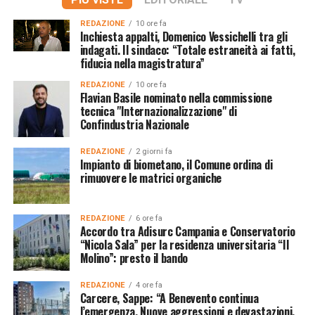
REDAZIONE
10 ore fa
Inchiesta appalti, Domenico Vessichelli tra gli
indagati. Il sindaco: “Totale estraneità ai fatti,
fiducia nella magistratura”
REDAZIONE
10 ore fa
Flavian Basile nominato nella commissione
tecnica "Internazionalizzazione" di
Confindustria Nazionale
REDAZIONE
2 giorni fa
Impianto di biometano, il Comune ordina di
rimuovere le matrici organiche
REDAZIONE
6 ore fa
Accordo tra Adisurc Campania e Conservatorio
“Nicola Sala” per la residenza universitaria “Il
Molino”: presto il bando
REDAZIONE
4 ore fa
Carcere, Sappe: “A Benevento continua
l’emergenza. Nuove aggressioni e devastazioni,