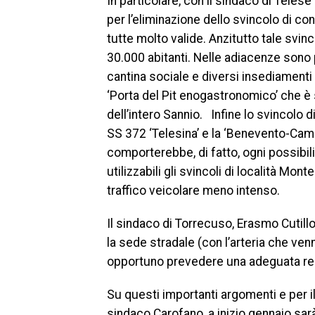
In particolare, con il sindaco di Tele
per l’eliminazione dello svincolo di 
tutte molto valide. Anzitutto tale svin
30.000 abitanti. Nelle adiacenze sono 
cantina sociale e diversi insediamenti
‘Porta del Pit enogastronomico’ che è s
dell’intero Sannio. Infine lo svincolo
SS 372 ‘Telesina’ e la ‘Benevento-Cam
comporterebbe, di fatto, ogni possibil
utilizzabili gli svincoli di località Mon
traffico veicolare meno intenso.
Il sindaco di Torrecuso, Erasmo Cutill
la sede stradale (con l’arteria che ven
opportuno prevedere una adeguata re
Su questi importanti argomenti e per il
sindaco Carofano, a inizio gennaio sa