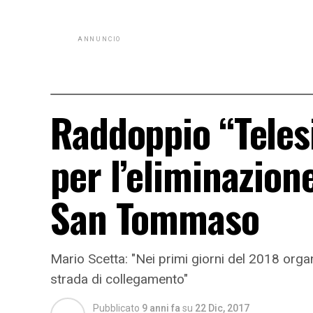
ANNUNCIO
Raddoppio “Telesi
per l’eliminazion
San Tommaso
Mario Scetta: "Nei primi giorni del 2018 organ
strada di collegamento"
Pubblicato
9 anni fa
su
22 Dic, 2017