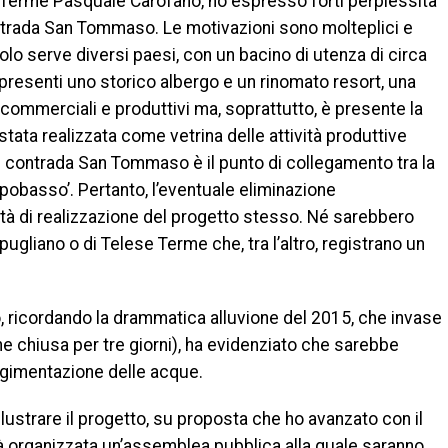
se Terme Pasquale Carofano, ho espresso forti perplessità
contrada San Tommaso. Le motivazioni sono molteplici e
colo serve diversi paesi, con un bacino di utenza di circa
presenti uno storico albergo e un rinomato resort, una
 commerciali e produttivi ma, soprattutto, è presente la
tata realizzata come vetrina delle attività produttive
 di contrada San Tommaso è il punto di collegamento tra la
pobasso’. Pertanto, l’eventuale eliminazione
ità di realizzazione del progetto stesso. Né sarebbero
tepugliano o di Telese Terme che, tra l’altro, registrano un
o, ricordando la drammatica alluvione del 2015, che invase
ne chiusa per tre giorni), ha evidenziato che sarebbe
gimentazione delle acque.
lustrare il progetto, su proposta che ho avanzato con il
rà organizzata un’assemblea pubblica alla quale saranno