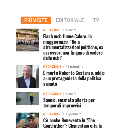
PIÙ VISTE
EDITORIALE
TV
REDAZIONE
4 ore fa
Flash mob fiume Calore, la
maggioranza: “No a
strumentalizzazioni politiche, ex
assessori non fingano di cadere
dalle nubi”
REDAZIONE
15 minuti fa
È morto Roberto Costanzo, addio
a un protagonista della politica
sannita
REDAZIONE
6 ore fa
Sannio, emanata allerta per
temporali improvvisi
REDAZIONE
1 giorno fa
C'è anche Benevento in "The
Goatfather": Clementino cita la