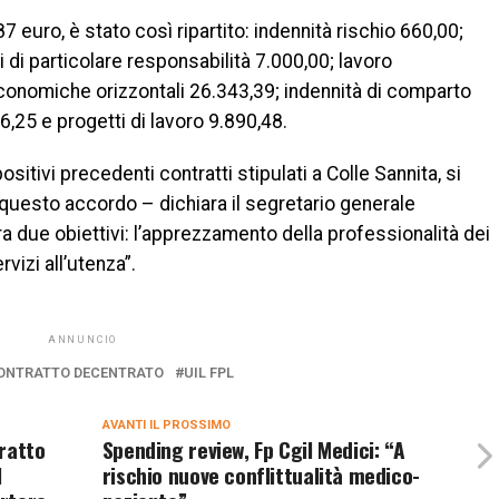
87 euro, è stato così ripartito: indennità rischio 660,00;
 di particolare responsabilità 7.000,00; lavoro
economiche orizzontali 26.343,39; indennità di comparto
,25 e progetti di lavoro 9.890,48.
ositivi precedenti contratti stipulati a Colle Sannita, si
 questo accordo – dichiara il segretario generale
 due obiettivi: l’apprezzamento della professionalità dei
rvizi all’utenza”.
ANNUNCIO
ONTRATTO DECENTRATO
UIL FPL
AVANTI IL ​​PROSSIMO
tratto
Spending review, Fp Cgil Medici: “A
l
rischio nuove conflittualità medico-