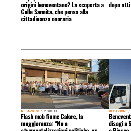
origini beneventane? La scoperta a
dopo atti
Colle Sannita, che pensa alla
cittadinanza onoraria
REDAZIONE
2 ORE FA
REDAZIONE
Flash mob fiume Calore, la
Benevento
maggioranza: “No a
disagi a 
strumentalizzazioni politiche, ex
a Piesco.