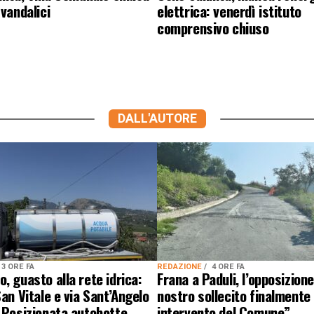
 vandalici
elettrica: venerdì istituto
comprensivo chiuso
DALL'AUTORE
3 ORE FA
REDAZIONE
4 ORE FA
, guasto alla rete idrica:
Frana a Paduli, l’opposizion
San Vitale e via Sant’Angelo
nostro sollecito finalmente
 Posizionata autobotte
intervento del Comune”