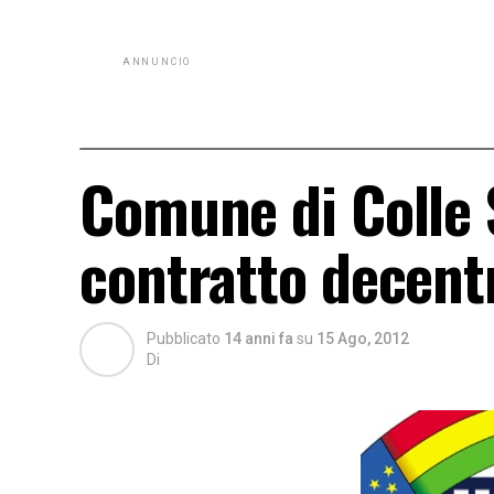
ANNUNCIO
Comune di Colle S
contratto decent
Pubblicato
14 anni fa
su
15 Ago, 2012
Di