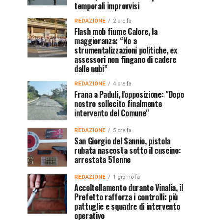
temporali improvvisi
REDAZIONE
2 ore fa
Flash mob fiume Calore, la
maggioranza: “No a
strumentalizzazioni politiche, ex
assessori non fingano di cadere
dalle nubi”
REDAZIONE
4 ore fa
Frana a Paduli, l'opposizione: "Dopo
nostro sollecito finalmente
intervento del Comune"
REDAZIONE
5 ore fa
San Giorgio del Sannio, pistola
rubata nascosta sotto il cuscino:
arrestata 51enne
REDAZIONE
1 giorno fa
Accoltellamento durante Vinalia, il
Prefetto rafforza i controlli: più
pattuglie e squadre di intervento
operativo