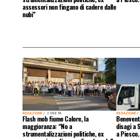
assessori non fingano di cadere dalle
nubi”
REDAZIONE
2 ORE FA
REDAZIONE
Flash mob fiume Calore, la
Benevento
maggioranza: “No a
disagi a 
strumentalizzazioni politiche, ex
a Piesco.