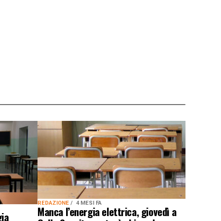
REDAZIONE
4 MESI FA
Manca l’energia elettrica, giovedì a
gia