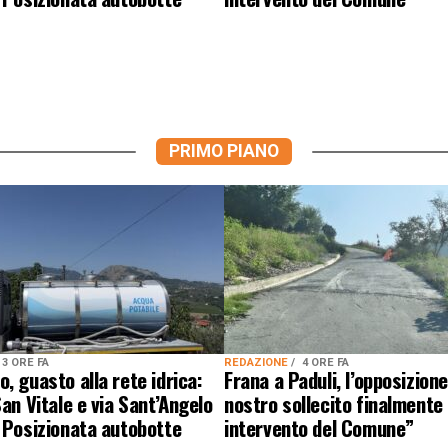
PRIMO PIANO
3 ORE FA
REDAZIONE
4 ORE FA
, guasto alla rete idrica:
Frana a Paduli, l’opposizion
San Vitale e via Sant’Angelo
nostro sollecito finalmente
 Posizionata autobotte
intervento del Comune”