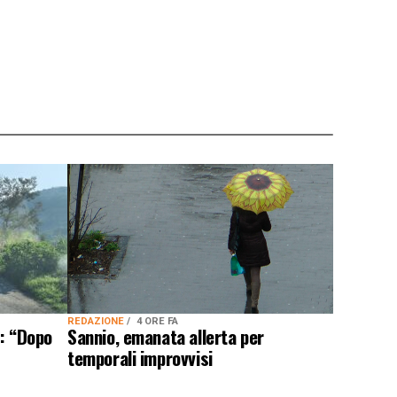
REDAZIONE
4 ORE FA
Sannio, emanata allerta per
e: “Dopo
temporali improvvisi