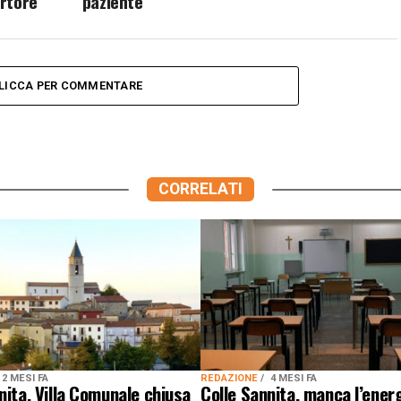
rtore
paziente”
LICCA PER COMMENTARE
CORRELATI
2 MESI FA
REDAZIONE
4 MESI FA
nita, Villa Comunale chiusa
Colle Sannita, manca l’ener