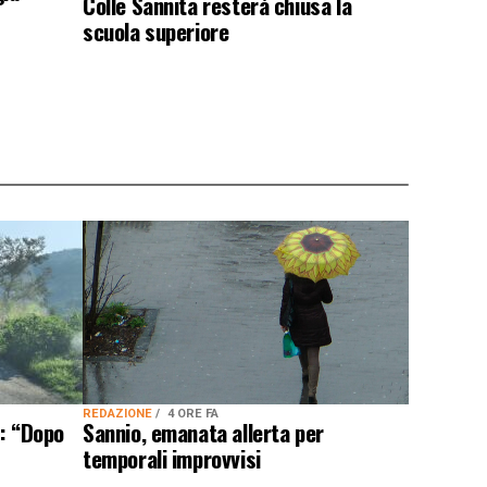
Colle Sannita resterà chiusa la
scuola superiore
REDAZIONE
4 ORE FA
Sannio, emanata allerta per
e: “Dopo
temporali improvvisi