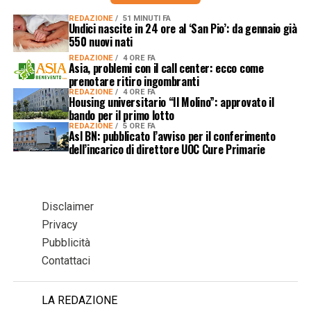
REDAZIONE
51 MINUTI FA
Undici nascite in 24 ore al ‘San Pio’: da gennaio già
550 nuovi nati
REDAZIONE
4 ORE FA
Asia, problemi con il call center: ecco come
prenotare ritiro ingombranti
REDAZIONE
4 ORE FA
Housing universitario “Il Molino”: approvato il
bando per il primo lotto
REDAZIONE
5 ORE FA
Asl BN: pubblicato l’avviso per il conferimento
dell’incarico di direttore UOC Cure Primarie
Disclaimer
Privacy
Pubblicità
Contattaci
LA REDAZIONE