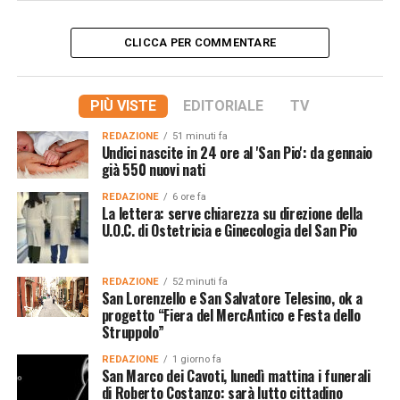
CLICCA PER COMMENTARE
PIÙ VISTE
EDITORIALE
TV
REDAZIONE
51 minuti fa
Undici nascite in 24 ore al 'San Pio': da gennaio
già 550 nuovi nati
REDAZIONE
6 ore fa
La lettera: serve chiarezza su direzione della
U.O.C. di Ostetricia e Ginecologia del San Pio
REDAZIONE
52 minuti fa
San Lorenzello e San Salvatore Telesino, ok a
progetto “Fiera del MercAntico e Festa dello
Struppolo”
REDAZIONE
1 giorno fa
San Marco dei Cavoti, lunedì mattina i funerali
di Roberto Costanzo: sarà lutto cittadino