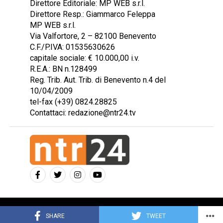
Direttore Editoriale: MP WEB s.r.l.
Direttore Resp.: Giammarco Feleppa
MP WEB s.r.l.
Via Valfortore, 2 – 82100 Benevento
C.F./P.IVA: 01535630626
capitale sociale: € 10.000,00 i.v.
R.E.A.: BN n.128499
Reg. Trib. Aut. Trib. di Benevento n.4 del
10/04/2009
tel-fax (+39) 0824.28825
Contattaci: redazione@ntr24.tv
Copyright © 2023 Intelligentia S.r.l.
SHARE
TWEET