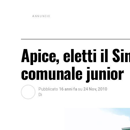
ANNUNCIO
Apice, eletti il S
comunale junior
Pubblicato
16 anni fa
su
24 Nov, 2010
Di