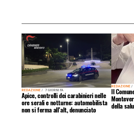
REDAZIONE
Il Comune
REDAZIONE
7 GIORNI FA
Apice, controlli dei carabinieri nelle
Monteverg
ore serali e notturne: automobilista
della salu
non si ferma all’alt, denunciato