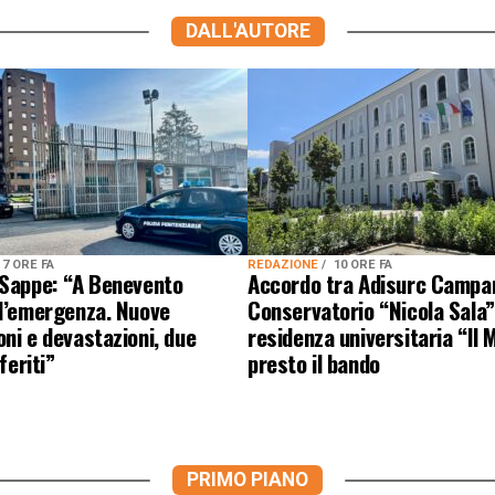
DALL'AUTORE
7 ORE FA
REDAZIONE
10 ORE FA
 Sappe: “A Benevento
Accordo tra Adisurc Campa
 l’emergenza. Nuove
Conservatorio “Nicola Sala”
ni e devastazioni, due
residenza universitaria “Il M
 feriti”
presto il bando
PRIMO PIANO