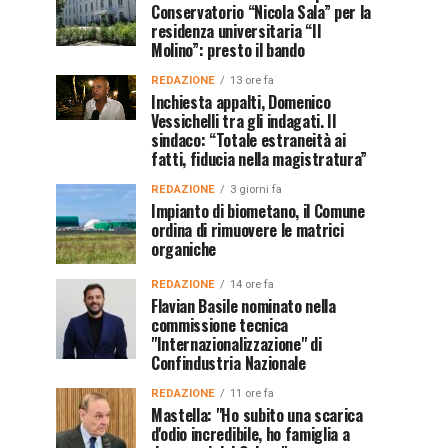
Conservatorio “Nicola Sala” per la
residenza universitaria “Il
Molino”: presto il bando
REDAZIONE
13 ore fa
Inchiesta appalti, Domenico
Vessichelli tra gli indagati. Il
sindaco: “Totale estraneità ai
fatti, fiducia nella magistratura”
REDAZIONE
3 giorni fa
Impianto di biometano, il Comune
ordina di rimuovere le matrici
organiche
REDAZIONE
14 ore fa
Flavian Basile nominato nella
commissione tecnica
"Internazionalizzazione" di
Confindustria Nazionale
REDAZIONE
11 ore fa
Mastella: "Ho subito una scarica
d'odio incredibile, ho famiglia a