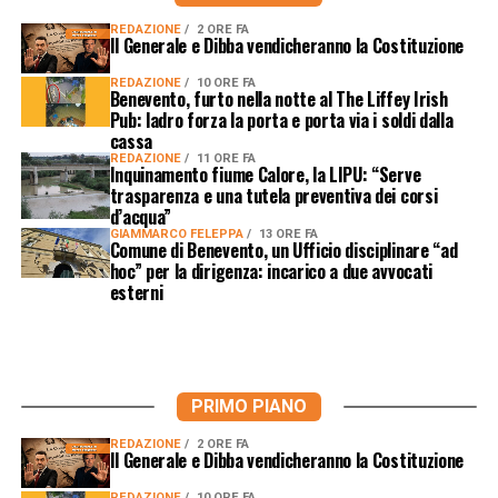
REDAZIONE
2 ORE FA
Il Generale e Dibba vendicheranno la Costituzione
REDAZIONE
10 ORE FA
Benevento, furto nella notte al The Liffey Irish
Pub: ladro forza la porta e porta via i soldi dalla
cassa
REDAZIONE
11 ORE FA
Inquinamento fiume Calore, la LIPU: “Serve
trasparenza e una tutela preventiva dei corsi
d’acqua”
GIAMMARCO FELEPPA
13 ORE FA
Comune di Benevento, un Ufficio disciplinare “ad
hoc” per la dirigenza: incarico a due avvocati
esterni
PRIMO PIANO
REDAZIONE
2 ORE FA
Il Generale e Dibba vendicheranno la Costituzione
REDAZIONE
10 ORE FA