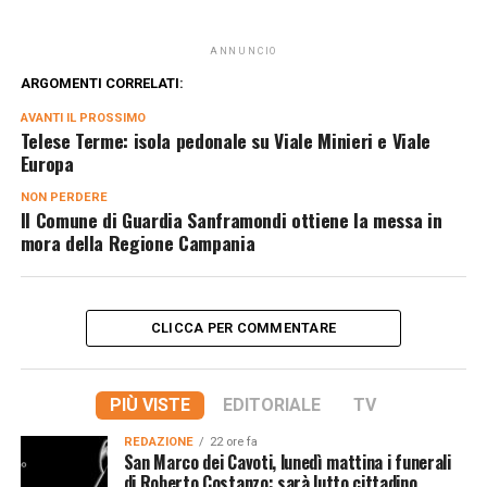
ANNUNCIO
ARGOMENTI CORRELATI:
AVANTI IL ​​PROSSIMO
Telese Terme: isola pedonale su Viale Minieri e Viale
Europa
NON PERDERE
Il Comune di Guardia Sanframondi ottiene la messa in
mora della Regione Campania
CLICCA PER COMMENTARE
PIÙ VISTE
EDITORIALE
TV
REDAZIONE
22 ore fa
San Marco dei Cavoti, lunedì mattina i funerali
di Roberto Costanzo: sarà lutto cittadino