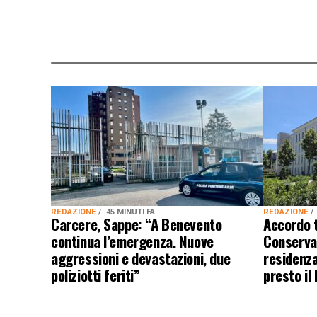
REDAZIONE
45 MINUTI FA
REDAZIONE
Carcere, Sappe: “A Benevento
Accordo 
continua l’emergenza. Nuove
Conservat
aggressioni e devastazioni, due
residenza
poliziotti feriti”
presto il