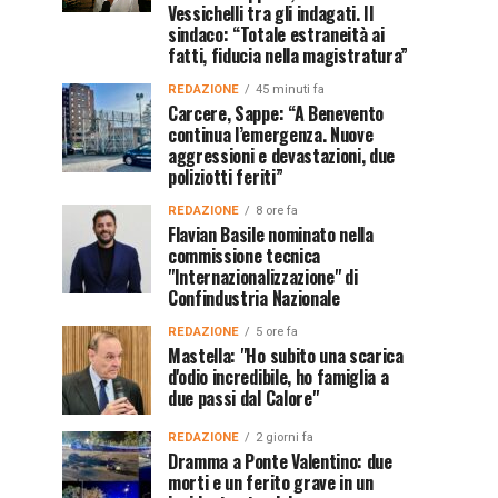
Vessichelli tra gli indagati. Il
sindaco: “Totale estraneità ai
fatti, fiducia nella magistratura”
REDAZIONE
45 minuti fa
Carcere, Sappe: “A Benevento
continua l’emergenza. Nuove
aggressioni e devastazioni, due
poliziotti feriti”
REDAZIONE
8 ore fa
Flavian Basile nominato nella
commissione tecnica
"Internazionalizzazione" di
Confindustria Nazionale
REDAZIONE
5 ore fa
Mastella: "Ho subito una scarica
d'odio incredibile, ho famiglia a
due passi dal Calore"
REDAZIONE
2 giorni fa
Dramma a Ponte Valentino: due
morti e un ferito grave in un