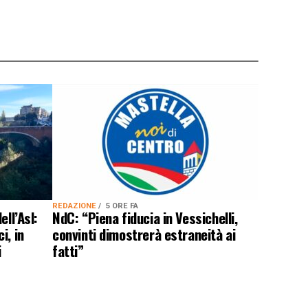
REDAZIONE
5 ORE FA
ell’Asl:
NdC: “Piena fiducia in Vessichelli,
i, in
convinti dimostrerà estraneità ai
i
fatti”