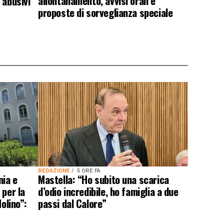
allontanamento, avvisi orali e
 abusivi
proposte di sorveglianza speciale
REDAZIONE
5 ORE FA
nia e
Mastella: “Ho subito una scarica
 per la
d’odio incredibile, ho famiglia a due
olino”:
passi dal Calore”