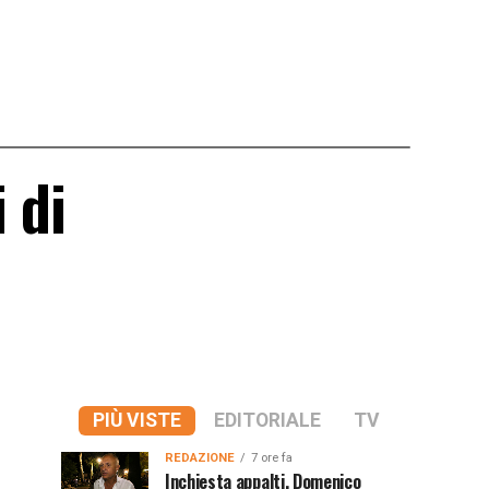
 di
PIÙ VISTE
EDITORIALE
TV
REDAZIONE
7 ore fa
Inchiesta appalti, Domenico