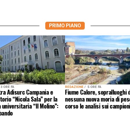
PRIMO PIANO
3 ORE FA
REDAZIONE
5 ORE FA
tra Adisurc Campania e
Fiume Calore, sopralluoghi d
orio “Nicola Sala” per la
nessuna nuova moria di pesc
 universitaria “Il Molino”:
corso le analisi sui campion
 bando