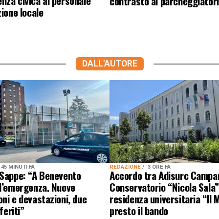
za civica al personale
contrasto ai parcheggiatori
zione locale
DALL'AUTORE
45 MINUTI FA
REDAZIONE
3 ORE FA
 Sappe: “A Benevento
Accordo tra Adisurc Campa
 l’emergenza. Nuove
Conservatorio “Nicola Sala”
ni e devastazioni, due
residenza universitaria “Il M
 feriti”
presto il bando