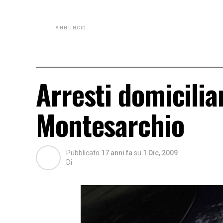
ANNUNCIO
Arresti domicilia
Montesarchio
Pubblicato
17 anni fa
su
1 Dic, 2009
Di