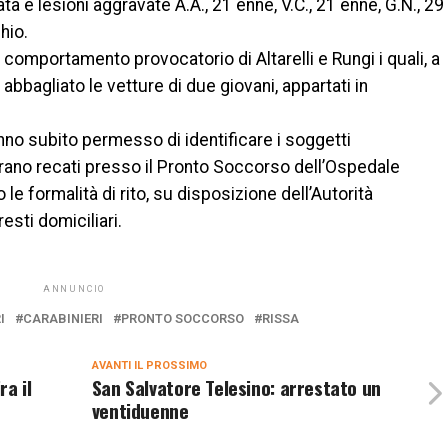
a e lesioni aggravate A.A., 21 enne, V.C., 21 enne, G.N., 29
hio.
 il comportamento provocatorio di Altarelli e Rungi i quali, a
abbagliato le vetture di due giovani, appartati in
anno subito permesso di identificare i soggetti
i erano recati presso il Pronto Soccorso dell’Ospedale
e formalità di rito, su disposizione dell’Autorità
esti domiciliari.
ANNUNCIO
I
CARABINIERI
PRONTO SOCCORSO
RISSA
AVANTI IL ​​PROSSIMO
a il
San Salvatore Telesino: arrestato un
ventiduenne