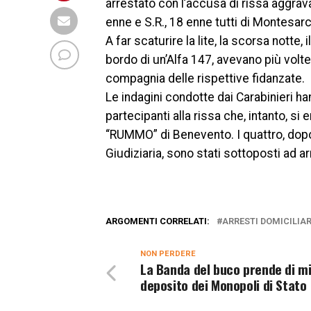
arrestato con l’accusa di rissa aggravat
enne e S.R., 18 enne tutti di Montesarc
A far scaturire la lite, la scorsa notte,
bordo di un’Alfa 147, avevano più volte 
compagnia delle rispettive fidanzate.
Le indagini condotte dai Carabinieri h
partecipanti alla rissa che, intanto, s
“RUMMO” di Benevento. I quattro, dopo l
Giudiziaria, sono stati sottoposti ad arr
ARGOMENTI CORRELATI:
ARRESTI DOMICILIAR
NON PERDERE
La Banda del buco prende di mir
deposito dei Monopoli di Stato