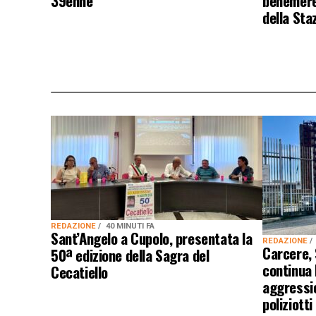
39enne
benemeren
della Sta
REDAZIONE
40 MINUTI FA
Sant’Angelo a Cupolo, presentata la
REDAZIONE
Carcere,
50ª edizione della Sagra del
continua
Cecatiello
aggressio
poliziotti