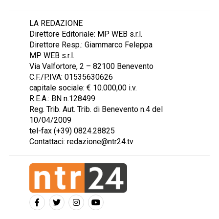
LA REDAZIONE
Direttore Editoriale: MP WEB s.r.l.
Direttore Resp.: Giammarco Feleppa
MP WEB s.r.l.
Via Valfortore, 2 – 82100 Benevento
C.F./P.IVA: 01535630626
capitale sociale: € 10.000,00 i.v.
R.E.A.: BN n.128499
Reg. Trib. Aut. Trib. di Benevento n.4 del
10/04/2009
tel-fax (+39) 0824.28825
Contattaci: redazione@ntr24.tv