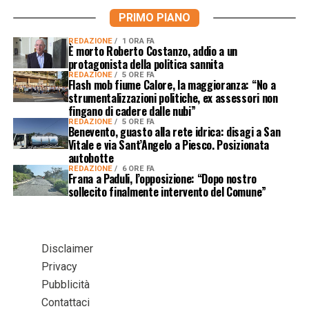
PRIMO PIANO
REDAZIONE
1 ORA FA
È morto Roberto Costanzo, addio a un
protagonista della politica sannita
REDAZIONE
5 ORE FA
Flash mob fiume Calore, la maggioranza: “No a
strumentalizzazioni politiche, ex assessori non
fingano di cadere dalle nubi”
REDAZIONE
5 ORE FA
Benevento, guasto alla rete idrica: disagi a San
Vitale e via Sant’Angelo a Piesco. Posizionata
autobotte
REDAZIONE
6 ORE FA
Frana a Paduli, l’opposizione: “Dopo nostro
sollecito finalmente intervento del Comune”
Disclaimer
Privacy
Pubblicità
Contattaci