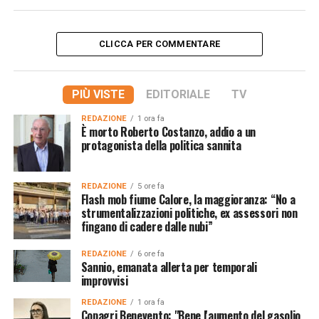
CLICCA PER COMMENTARE
PIÙ VISTE
EDITORIALE
TV
REDAZIONE
1 ora fa
È morto Roberto Costanzo, addio a un
protagonista della politica sannita
REDAZIONE
5 ore fa
Flash mob fiume Calore, la maggioranza: “No a
strumentalizzazioni politiche, ex assessori non
fingano di cadere dalle nubi”
REDAZIONE
6 ore fa
Sannio, emanata allerta per temporali
improvvisi
REDAZIONE
1 ora fa
Copagri Benevento: "Bene l'aumento del gasolio