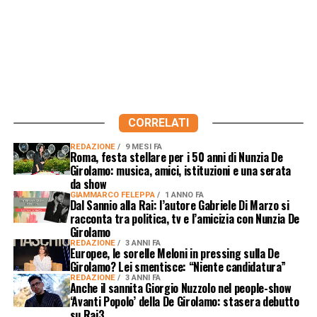
CORRELATI
REDAZIONE
9 MESI FA
Roma, festa stellare per i 50 anni di Nunzia De
Girolamo: musica, amici, istituzioni e una serata
da show
GIAMMARCO FELEPPA
1 ANNO FA
Dal Sannio alla Rai: l’autore Gabriele Di Marzo si
racconta tra politica, tv e l’amicizia con Nunzia De
Girolamo
REDAZIONE
3 ANNI FA
Europee, le sorelle Meloni in pressing sulla De
Girolamo? Lei smentisce: “Niente candidatura”
REDAZIONE
3 ANNI FA
Anche il sannita Giorgio Nuzzolo nel people-show
‘Avanti Popolo’ della De Girolamo: stasera debutto
su Rai3