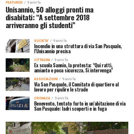
FEATURED
9 anni fa
Unisannio, 50 alloggi pronti ma
disabitati: “A settembre 2018
arriveranno gli studenti”
SOCIETA'
9 anni fa
Incendio in una struttura di via San Pasquale,
l’Unisannio precisa
CITTADINI
9 anni fa
Ex scuola Sannio, la protesta: “Qui ratti,
amianto e poca sicurezza. Si intervenga”
ASSOCIAZIONI
9 anni fa
Via San Pasquale, il Comitato di quartiere al
lavoro per ripulire le strade
CRONACA
9 anni fa
Benevento, tentato furto in un’abitazione di via
San Pasquale: ladri scoperti e in fuga