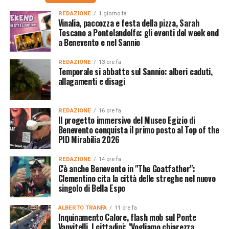
REDAZIONE
1 giorno fa
Vinalia, paccozza e festa della pizza, Sarah
Toscano a Pontelandolfo: gli eventi del week end
a Benevento e nel Sannio
REDAZIONE
13 ore fa
Temporale si abbatte sul Sannio: alberi caduti,
allagamenti e disagi
REDAZIONE
16 ore fa
Il progetto immersivo del Museo Egizio di
Benevento conquista il primo posto al Top of the
PID Mirabilia 2026
REDAZIONE
14 ore fa
C'è anche Benevento in "The Goatfather":
Clementino cita la città delle streghe nel nuovo
singolo di Bella Espo
ALBERTO TRANFA
11 ore fa
Inquinamento Calore, flash mob sul Ponte
Vanvitelli. I cittadini: "Vogliamo chiarezza,