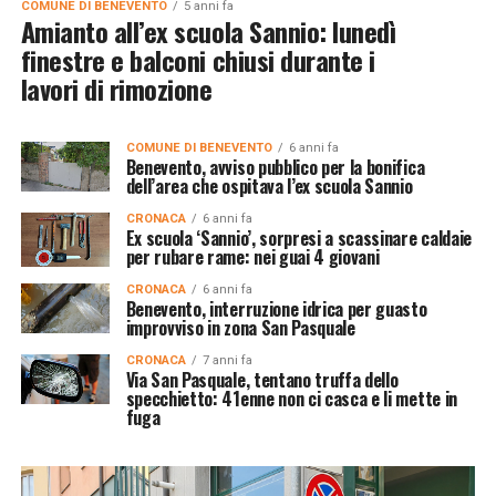
COMUNE DI BENEVENTO
5 anni fa
Amianto all’ex scuola Sannio: lunedì
finestre e balconi chiusi durante i
lavori di rimozione
COMUNE DI BENEVENTO
6 anni fa
Benevento, avviso pubblico per la bonifica
dell’area che ospitava l’ex scuola Sannio
CRONACA
6 anni fa
Ex scuola ‘Sannio’, sorpresi a scassinare caldaie
per rubare rame: nei guai 4 giovani
CRONACA
6 anni fa
Benevento, interruzione idrica per guasto
improvviso in zona San Pasquale
CRONACA
7 anni fa
Via San Pasquale, tentano truffa dello
specchietto: 41enne non ci casca e li mette in
fuga