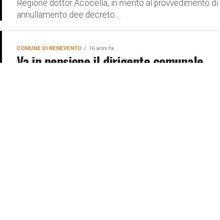
Regione dottor Acocella, in merito al provvedimento di
annullamento dee decreto...
COMUNE DI BENEVENTO
16 anni fa
Va in pensione il dirigente comunale
Umberto Maio, salutato con una
cerimonia a Palazzo Mosti
E’ stato salutato stamane, con una cerimonia, presso
l’aula consiliare di Palazzo Mosti, il dirigente al
Personale del comune di Benevento, Umberto Maio,
che domani 1°...
ALTRI POST