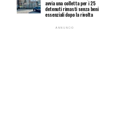
avvia una colletta per i 25
detenuti rimasti senza beni
essenziali dopo la rivolta
ANNUNCIO
PODCAST NTR24