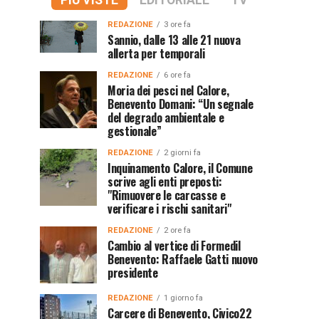
PIÙ VISTE
EDITORIALE
TV
REDAZIONE
3 ore fa
Sannio, dalle 13 alle 21 nuova
allerta per temporali
REDAZIONE
6 ore fa
Moria dei pesci nel Calore,
Benevento Domani: “Un segnale
del degrado ambientale e
gestionale”
REDAZIONE
2 giorni fa
Inquinamento Calore, il Comune
scrive agli enti preposti:
"Rimuovere le carcasse e
verificare i rischi sanitari"
REDAZIONE
2 ore fa
Cambio al vertice di Formedil
Benevento: Raffaele Gatti nuovo
presidente
REDAZIONE
1 giorno fa
Carcere di Benevento, Civico22