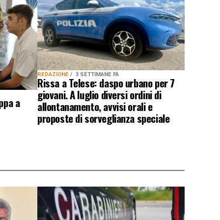
REDAZIONE
3 SETTIMANE FA
Rissa a Telese: daspo urbano per 7
giovani. A luglio diversi ordini di
appa a
allontanamento, avvisi orali e
proposte di sorveglianza speciale