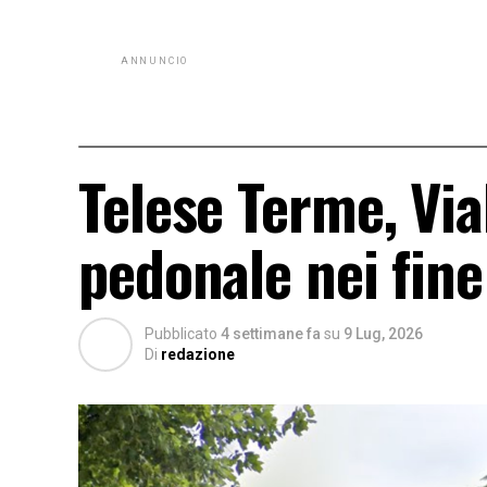
ANNUNCIO
Telese Terme, Via
pedonale nei fin
Pubblicato
4 settimane fa
su
9 Lug, 2026
Di
redazione