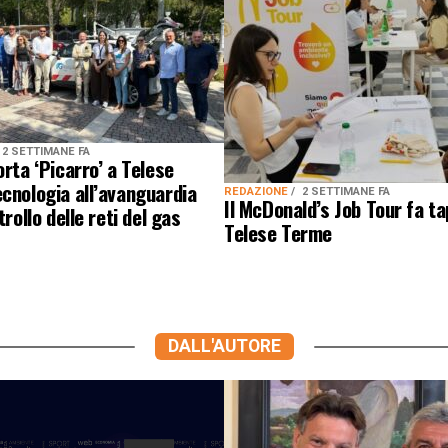
2 SETTIMANE FA
orta ‘Picarro’ a Telese
cnologia all’avanguardia
REDAZIONE
2 SETTIMANE FA
Il McDonald’s Job Tour fa t
trollo delle reti del gas
Telese Terme
DALL'AUTORE