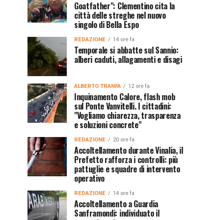
Goatfather": Clementino cita la
città delle streghe nel nuovo
singolo di Bella Espo
REDAZIONE
14 ore fa
Temporale si abbatte sul Sannio:
alberi caduti, allagamenti e disagi
ALBERTO TRANFA
12 ore fa
Inquinamento Calore, flash mob
sul Ponte Vanvitelli. I cittadini:
"Vogliamo chiarezza, trasparenza
e soluzioni concrete"
REDAZIONE
20 ore fa
Accoltellamento durante Vinalia, il
Prefetto rafforza i controlli: più
pattuglie e squadre di intervento
operativo
REDAZIONE
14 ore fa
Accoltellamento a Guardia
Sanframondi: individuato il