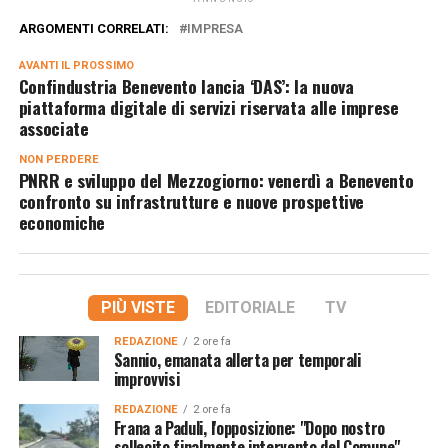
ARGOMENTI CORRELATI:
IMPRESA
AVANTI IL ​​PROSSIMO
Confindustria Benevento lancia ‘DAS’: la nuova
piattaforma digitale di servizi riservata alle imprese
associate
NON PERDERE
PNRR e sviluppo del Mezzogiorno: venerdì a Benevento
confronto su infrastrutture e nuove prospettive
economiche
PIÙ VISTE
EDITORIALE
TV
REDAZIONE
2 ore fa
Sannio, emanata allerta per temporali
improvvisi
REDAZIONE
2 ore fa
Frana a Paduli, l'opposizione: "Dopo nostro
sollecito finalmente intervento del Comune"