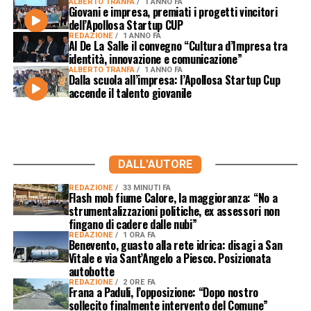
ALBERTO TRANFA
1 ANNO FA
Giovani e impresa, premiati i progetti vincitori
dell’Apollosa Startup CUP
REDAZIONE
1 ANNO FA
Al De La Salle il convegno “Cultura d’Impresa tra
identità, innovazione e comunicazione”
ALBERTO TRANFA
1 ANNO FA
Dalla scuola all’impresa: l’Apollosa Startup Cup
accende il talento giovanile
DALL'AUTORE
REDAZIONE
33 MINUTI FA
Flash mob fiume Calore, la maggioranza: “No a
strumentalizzazioni politiche, ex assessori non
fingano di cadere dalle nubi”
REDAZIONE
1 ORA FA
Benevento, guasto alla rete idrica: disagi a San
Vitale e via Sant’Angelo a Piesco. Posizionata
autobotte
REDAZIONE
2 ORE FA
Frana a Paduli, l’opposizione: “Dopo nostro
sollecito finalmente intervento del Comune”