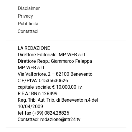
Disclaimer
Privacy
Pubblicità
Contattaci
LA REDAZIONE
Direttore Editoriale: MP WEB s.r.l.
Direttore Resp.: Giammarco Feleppa
MP WEB s.r.l.
Via Valfortore, 2 – 82100 Benevento
C.F./P.IVA: 01535630626
capitale sociale: € 10.000,00 i.v.
R.E.A.: BN n.128499
Reg. Trib. Aut. Trib. di Benevento n.4 del
10/04/2009
tel-fax (+39) 0824.28825
Contattaci: redazione@ntr24.tv