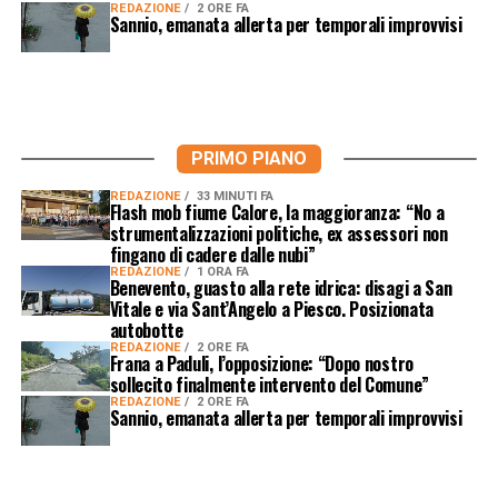
REDAZIONE
2 ORE FA
Sannio, emanata allerta per temporali improvvisi
PRIMO PIANO
REDAZIONE
33 MINUTI FA
Flash mob fiume Calore, la maggioranza: “No a
strumentalizzazioni politiche, ex assessori non
fingano di cadere dalle nubi”
REDAZIONE
1 ORA FA
Benevento, guasto alla rete idrica: disagi a San
Vitale e via Sant’Angelo a Piesco. Posizionata
autobotte
REDAZIONE
2 ORE FA
Frana a Paduli, l’opposizione: “Dopo nostro
sollecito finalmente intervento del Comune”
REDAZIONE
2 ORE FA
Sannio, emanata allerta per temporali improvvisi