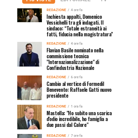
REDAZIONE
4 ore fa
Inchiesta appalti, Domenico
Vessichelli tra gli indagati. Il
sindaco: “Totale estraneità ai
fatti, fiducia nella magistratura”
REDAZIONE
4 ore fa
Flavian Basile nominato nella
commissione tecnica
"Internazionalizzazione" di
Confindustria Nazionale
REDAZIONE
6 ore fa
Cambio al vertice di Formedil
Benevento: Raffaele Gatti nuovo
presidente
REDAZIONE
1 ora fa
Mastella: "Ho subito una scarica
d'odio incredibile, ho famiglia a
due passi dal Calore"
REDAZIONE
7 ore fa