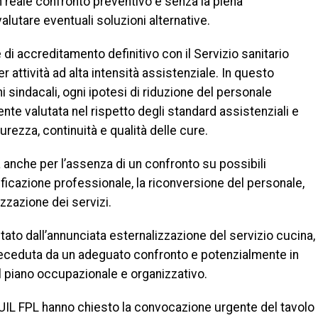
un reale confronto preventivo e senza la piena
valutare eventuali soluzioni alternative.
di accreditamento definitivo con il Servizio sanitario
r attività ad alta intensità assistenziale. In questo
 sindacali, ogni ipotesi di riduzione del personale
te valutata nel rispetto degli standard assistenziali e
curezza, continuità e qualità delle cure.
nche per l’assenza di un confronto su possibili
lificazione professionale, la riconversione del personale,
izzazione dei servizi.
tato dall’annunciata esternalizzazione del servizio cucina,
receduta da un adeguato confronto e potenzialmente in
ul piano occupazionale e organizzativo.
 UIL FPL hanno chiesto la convocazione urgente del tavolo