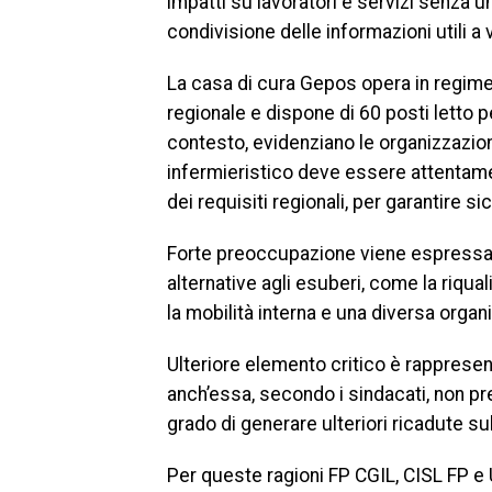
impatti su lavoratori e servizi senza 
condivisione delle informazioni utili a 
La casa di cura Gepos opera in regime 
regionale e dispone di 60 posti letto pe
contesto, evidenziano le organizzazioni
infermieristico deve essere attentamen
dei requisiti regionali, per garantire si
Forte preoccupazione viene espressa a
alternative agli esuberi, come la riqua
la mobilità interna e una diversa organ
Ulteriore elemento critico è rappresen
anch’essa, secondo i sindacati, non p
grado di generare ulteriori ricadute s
Per queste ragioni FP CGIL, CISL FP e