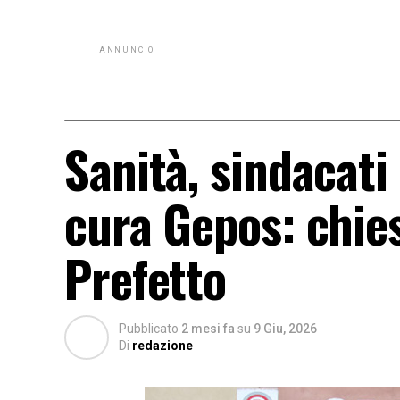
ANNUNCIO
Sanità, sindacati 
cura Gepos: chies
Prefetto
Pubblicato
2 mesi fa
su
9 Giu, 2026
Di
redazione