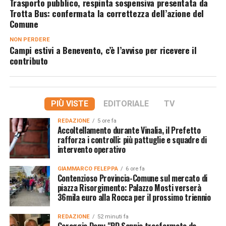
Trasporto pubblico, respinta sospensiva presentata da
Trotta Bus: confermata la correttezza dell’azione del
Comune
NON PERDERE
Campi estivi a Benevento, c’è l’avviso per ricevere il
contributo
PIÙ VISTE
EDITORIALE
TV
REDAZIONE
5 ore fa
Accoltellamento durante Vinalia, il Prefetto
rafforza i controlli: più pattuglie e squadre di
intervento operativo
GIAMMARCO FELEPPA
6 ore fa
Contenzioso Provincia-Comune sul mercato di
piazza Risorgimento: Palazzo Mosti verserà
36mila euro alla Rocca per il prossimo triennio
REDAZIONE
52 minuti fa
Coraggio Dem: "PD Sannio trasformato da