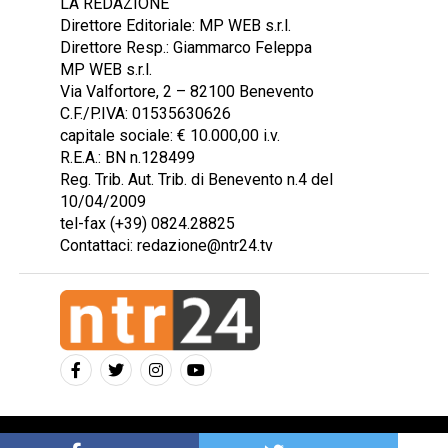
LA REDAZIONE
Direttore Editoriale: MP WEB s.r.l.
Direttore Resp.: Giammarco Feleppa
MP WEB s.r.l.
Via Valfortore, 2 – 82100 Benevento
C.F./P.IVA: 01535630626
capitale sociale: € 10.000,00 i.v.
R.E.A.: BN n.128499
Reg. Trib. Aut. Trib. di Benevento n.4 del
10/04/2009
tel-fax (+39) 0824.28825
Contattaci: redazione@ntr24.tv
Copyright © 2023 Intelligentia S.r.l.