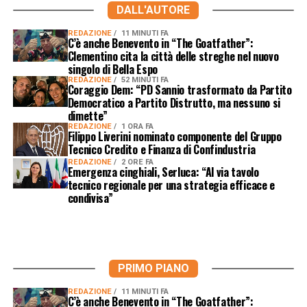
DALL'AUTORE
REDAZIONE
11 MINUTI FA
C’è anche Benevento in “The Goatfather”:
Clementino cita la città delle streghe nel nuovo
singolo di Bella Espo
REDAZIONE
52 MINUTI FA
Coraggio Dem: “PD Sannio trasformato da Partito
Democratico a Partito Distrutto, ma nessuno si
dimette”
REDAZIONE
1 ORA FA
Filippo Liverini nominato componente del Gruppo
Tecnico Credito e Finanza di Confindustria
REDAZIONE
2 ORE FA
Emergenza cinghiali, Serluca: “Al via tavolo
tecnico regionale per una strategia efficace e
condivisa”
PRIMO PIANO
REDAZIONE
11 MINUTI FA
C’è anche Benevento in “The Goatfather”: