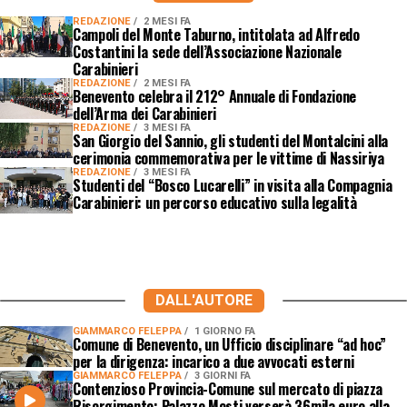
REDAZIONE
2 MESI FA
Campoli del Monte Taburno, intitolata ad Alfredo
Costantini la sede dell’Associazione Nazionale
Carabinieri
REDAZIONE
2 MESI FA
Benevento celebra il 212° Annuale di Fondazione
dell’Arma dei Carabinieri
REDAZIONE
3 MESI FA
San Giorgio del Sannio, gli studenti del Montalcini alla
cerimonia commemorativa per le vittime di Nassiriya
REDAZIONE
3 MESI FA
Studenti del “Bosco Lucarelli” in visita alla Compagnia
Carabinieri: un percorso educativo sulla legalità
DALL'AUTORE
GIAMMARCO FELEPPA
1 GIORNO FA
Comune di Benevento, un Ufficio disciplinare “ad hoc”
per la dirigenza: incarico a due avvocati esterni
GIAMMARCO FELEPPA
3 GIORNI FA
Contenzioso Provincia-Comune sul mercato di piazza
Risorgimento: Palazzo Mosti verserà 36mila euro alla