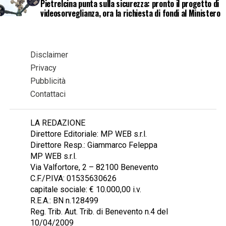
Pietrelcina punta sulla sicurezza: pronto il progetto di
videosorveglianza, ora la richiesta di fondi al Ministero
Disclaimer
Privacy
Pubblicità
Contattaci
LA REDAZIONE
Direttore Editoriale: MP WEB s.r.l.
Direttore Resp.: Giammarco Feleppa
MP WEB s.r.l.
Via Valfortore, 2 – 82100 Benevento
C.F./P.IVA: 01535630626
capitale sociale: € 10.000,00 i.v.
R.E.A.: BN n.128499
Reg. Trib. Aut. Trib. di Benevento n.4 del
10/04/2009