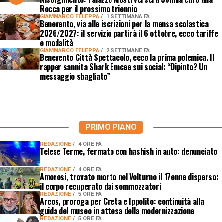
Rocca per il prossimo triennio
GIAMMARCO FELEPPA
1 SETTIMANA FA
Benevento, via alle iscrizioni per la mensa scolastica
2026/2027: il servizio partirà il 6 ottobre, ecco tariffe
e modalità
GIAMMARCO FELEPPA
2 SETTIMANE FA
Benevento Città Spettacolo, ecco la prima polemica. Il
rapper sannita Shark Emcee sui social: “Dipinto? Un
messaggio sbagliato”
PRIMO PIANO
REDAZIONE
4 ORE FA
Telese Terme, fermato con hashish in auto: denunciato
REDAZIONE
4 ORE FA
Amorosi, trovato morto nel Volturno il 17enne disperso:
il corpo recuperato dai sommozzatori
REDAZIONE
5 ORE FA
Arcos, proroga per Creta e Ippolito: continuità alla
guida del museo in attesa della modernizzazione
REDAZIONE
5 ORE FA