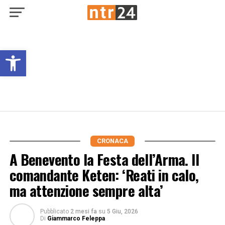
Open toolbar
CRONACA
A Benevento la Festa dell’Arma. Il
comandante Keten: ‘Reati in calo,
ma attenzione sempre alta’
Pubblicato
2 mesi fa
su
5 Giu, 2026
Di
Giammarco Feleppa