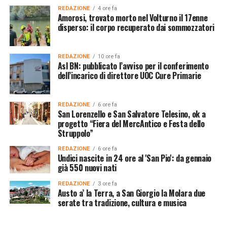
REDAZIONE
4 ore fa
Amorosi, trovato morto nel Volturno il 17enne
disperso: il corpo recuperato dai sommozzatori
REDAZIONE
10 ore fa
Asl BN: pubblicato l’avviso per il conferimento
dell’incarico di direttore UOC Cure Primarie
REDAZIONE
6 ore fa
San Lorenzello e San Salvatore Telesino, ok a
progetto “Fiera del MercAntico e Festa dello
Struppolo”
REDAZIONE
6 ore fa
Undici nascite in 24 ore al 'San Pio': da gennaio
già 550 nuovi nati
REDAZIONE
3 ore fa
Austo a’ la Terra, a San Giorgio la Molara due
serate tra tradizione, cultura e musica