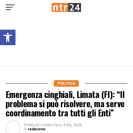
Open toolbar
POLITICA
Emergenza cinghiali, Limata (FI): “Il
problema si può risolvere, ma serve
coordinamento tra tutti gli Enti”
Pubblicato
2 mesi fa
su
4 Giu, 2026
Di
redazione