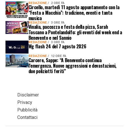
REDAZIONE
2 ORE FA
Circello, martedì 11 agosto appuntamento con la
“Festa a Macchia”: tradizione, eventi e tanta
musica
REDAZIONE
3 ORE FA
Vinalia, paccozza e festa della pizza, Sarah
Toscano a Pontelandolfo: gli eventi del week end a
Benevento e nel Sannio
REDAZIONE
3 ORE FA
Wg flash 24 del 7 agosto 2026
REDAZIONE
12 ORE FA
Carcere, Sappe: “A Benevento continua
l’emergenza. Nuove aggressioni e devastazioni,
due poliziotti feriti”
Disclaimer
Privacy
Pubblicità
Contattaci