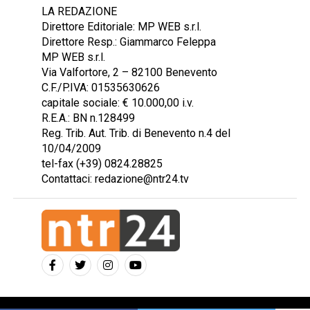
LA REDAZIONE
Direttore Editoriale: MP WEB s.r.l.
Direttore Resp.: Giammarco Feleppa
MP WEB s.r.l.
Via Valfortore, 2 – 82100 Benevento
C.F./P.IVA: 01535630626
capitale sociale: € 10.000,00 i.v.
R.E.A.: BN n.128499
Reg. Trib. Aut. Trib. di Benevento n.4 del
10/04/2009
tel-fax (+39) 0824.28825
Contattaci: redazione@ntr24.tv