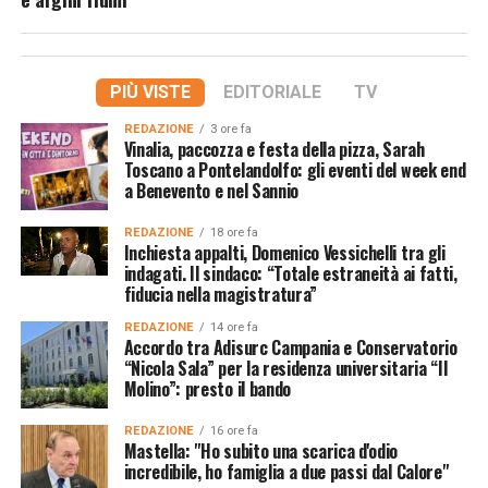
PIÙ VISTE
EDITORIALE
TV
REDAZIONE
3 ore fa
Vinalia, paccozza e festa della pizza, Sarah
Toscano a Pontelandolfo: gli eventi del week end
a Benevento e nel Sannio
REDAZIONE
18 ore fa
Inchiesta appalti, Domenico Vessichelli tra gli
indagati. Il sindaco: “Totale estraneità ai fatti,
fiducia nella magistratura”
REDAZIONE
14 ore fa
Accordo tra Adisurc Campania e Conservatorio
“Nicola Sala” per la residenza universitaria “Il
Molino”: presto il bando
REDAZIONE
16 ore fa
Mastella: "Ho subito una scarica d'odio
incredibile, ho famiglia a due passi dal Calore"