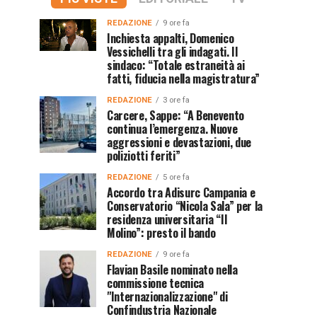
REDAZIONE
9 ore fa
Inchiesta appalti, Domenico
Vessichelli tra gli indagati. Il
sindaco: “Totale estraneità ai
fatti, fiducia nella magistratura”
REDAZIONE
3 ore fa
Carcere, Sappe: “A Benevento
continua l’emergenza. Nuove
aggressioni e devastazioni, due
poliziotti feriti”
REDAZIONE
5 ore fa
Accordo tra Adisurc Campania e
Conservatorio “Nicola Sala” per la
residenza universitaria “Il
Molino”: presto il bando
REDAZIONE
9 ore fa
Flavian Basile nominato nella
commissione tecnica
"Internazionalizzazione" di
Confindustria Nazionale