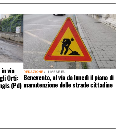
 in via
REDAZIONE
1 MESE FA
Benevento, al via da lunedì il piano di
li Orti:
manutenzione delle strade cittadine
ngis (Pd)