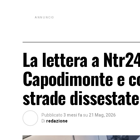
ANNUNCIO
La lettera a Ntr24
Capodimonte e co
strade dissestate 
Pubblicato
3 mesi fa
su
21 Mag, 2026
Di
redazione