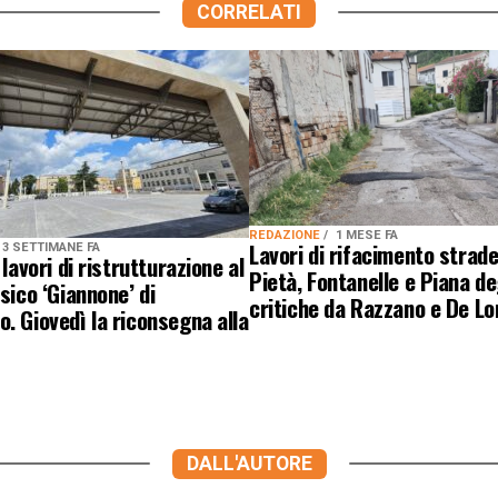
CORRELATI
REDAZIONE
1 MESE FA
Lavori di rifacimento strade
3 SETTIMANE FA
 lavori di ristrutturazione al
Pietà, Fontanelle e Piana deg
ssico ‘Giannone’ di
critiche da Razzano e De Lo
. Giovedì la riconsegna alla
DALL'AUTORE