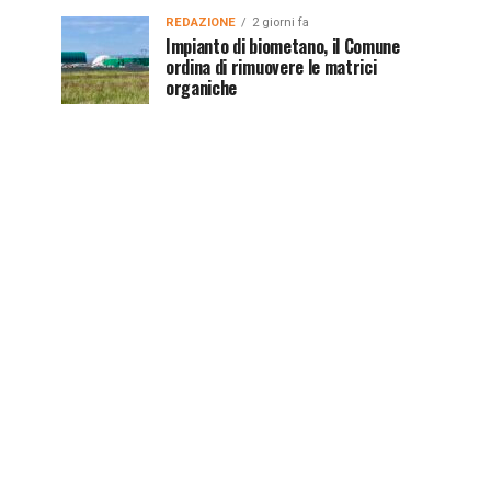
REDAZIONE
2 giorni fa
Impianto di biometano, il Comune
ordina di rimuovere le matrici
organiche