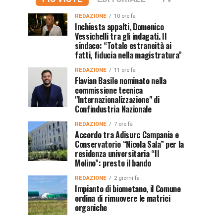
REDAZIONE
10 ore fa
Inchiesta appalti, Domenico
Vessichelli tra gli indagati. Il
sindaco: “Totale estraneità ai
fatti, fiducia nella magistratura”
REDAZIONE
11 ore fa
Flavian Basile nominato nella
commissione tecnica
"Internazionalizzazione" di
Confindustria Nazionale
REDAZIONE
7 ore fa
Accordo tra Adisurc Campania e
Conservatorio “Nicola Sala” per la
residenza universitaria “Il
Molino”: presto il bando
REDAZIONE
2 giorni fa
Impianto di biometano, il Comune
ordina di rimuovere le matrici
organiche