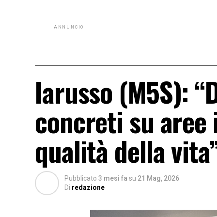
ANNUNCIO
Iarusso (M5S): “D
concreti su aree 
qualità della vita
Pubblicato
3 mesi fa
su
21 Mag, 2026
Di
redazione