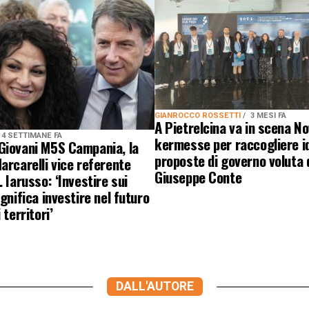
GIANROCCO ROSSETTI
3 MESI FA
A Pietrelcina va in scena No
4 SETTIMANE FA
kermesse per raccogliere i
Giovani M5S Campania, la
proposte di governo voluta 
arcarelli vice referente
Giuseppe Conte
. Iarusso: ‘Investire sui
ignifica investire nel futuro
 territori’
DALL'AUTORE