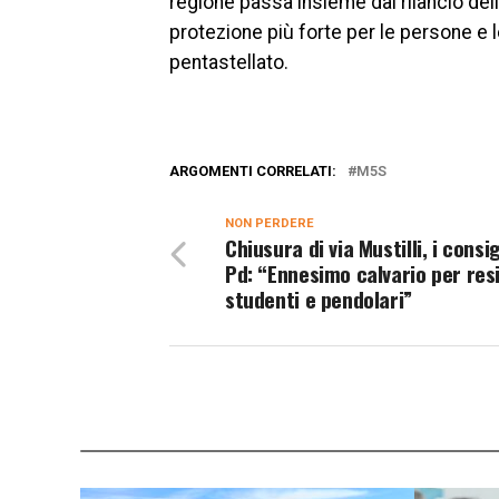
regione passa insieme dal rilancio dell
protezione più forte per le persone e l
pentastellato.
ARGOMENTI CORRELATI:
M5S
NON PERDERE
Chiusura di via Mustilli, i consig
Pd: “Ennesimo calvario per resi
studenti e pendolari”