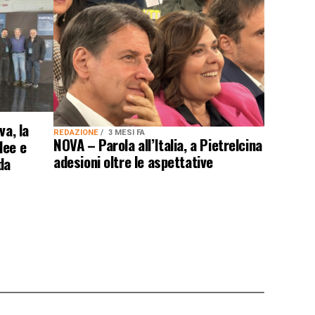
va, la
REDAZIONE
3 MESI FA
NOVA – Parola all’Italia, a Pietrelcina
dee e
adesioni oltre le aspettative
da