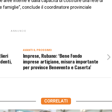
e aree interne e dalla capacità di costruire una rete di
e famiglie”, conclude il coordinatore provinciale
ANNUNCIO
AVANTI IL ​​PROSSIMO
lieri
Imprese, Rubano: ‘Bene Fondo
denti,
imprese artigiane, misura importante
per province Benevento e Caserta’
CORRELATI