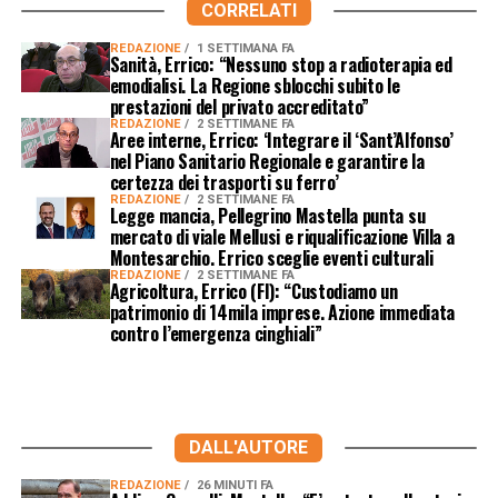
CORRELATI
REDAZIONE
1 SETTIMANA FA
Sanità, Errico: “Nessuno stop a radioterapia ed
emodialisi. La Regione sblocchi subito le
prestazioni del privato accreditato”
REDAZIONE
2 SETTIMANE FA
Aree interne, Errico: ‘Integrare il ‘Sant’Alfonso’
nel Piano Sanitario Regionale e garantire la
certezza dei trasporti su ferro’
REDAZIONE
2 SETTIMANE FA
Legge mancia, Pellegrino Mastella punta su
mercato di viale Mellusi e riqualificazione Villa a
Montesarchio. Errico sceglie eventi culturali
REDAZIONE
2 SETTIMANE FA
Agricoltura, Errico (FI): “Custodiamo un
patrimonio di 14mila imprese. Azione immediata
contro l’emergenza cinghiali”
DALL'AUTORE
REDAZIONE
26 MINUTI FA