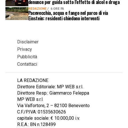
denunce per guida sotto l’effetto di alcol e droga
REDAZIONE
6 ORE FA
Pacevecchia, acqua e fango nel parco di via
Einstein: residenti chiedono interventi
Disclaimer
Privacy
Pubblicità
Contattaci
LA REDAZIONE
Direttore Editoriale: MP WEB s.r.l.
Direttore Resp.: Giammarco Feleppa
MP WEB s.r.l.
Via Valfortore, 2 – 82100 Benevento
C.F./P.IVA: 01535630626
capitale sociale: € 10.000,00 i.v.
R.E.A.: BN n.128499