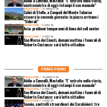
Addio a Cencelli, Mastella: “E’ entrato nella storia,
centrosinistra di oggi ristampi il suo manuale”
REDAZIONE
31 MINUTI FA
Calici di Stelle, a Campoli del Monte Taburno
stasera la seconda giornata: in piazza arrivano i
“Siderali”
REDAZIONE
5 ORE FA
Asia: problemi temporanei di linea del call center
REDAZIONE
6 ORE FA
San Marco dei Cavoti, domani mattina i funerali di
Roberto Costanzo: sarà lutto cittadino
PRIMO PIANO
REDAZIONE
26 MINUTI FA
Addio a Cencelli, Mastella: “E’ entrato nella storia,
centrosinistra di oggi ristampi il suo manuale”
REDAZIONE
6 ORE FA
San Marco dei Cavoti, domani mattina i funerali di
Roberto Costanzo: sarà lutto cittadino
REDAZIONE
6 ORE FA
Sannio, controlli straordinari dei Carabinieri: tre