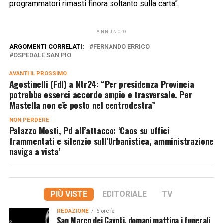
programmatori rimasti finora soltanto sulla carta”.
ANNUNCIO
ARGOMENTI CORRELATI:
FERNANDO ERRICO
OSPEDALE SAN PIO
AVANTI IL ​​PROSSIMO
Agostinelli (FdI) a Ntr24: “Per presidenza Provincia
potrebbe esserci accordo ampio e trasversale. Per
Mastella non c’è posto nel centrodestra”
NON PERDERE
Palazzo Mosti, Pd all’attacco: ‘Caos su uffici
frammentati e silenzio sull’Urbanistica, amministrazione
naviga a vista’
PIÙ VISTE
EDITORIALE
TV
REDAZIONE
6 ore fa
San Marco dei Cavoti, domani mattina i funerali