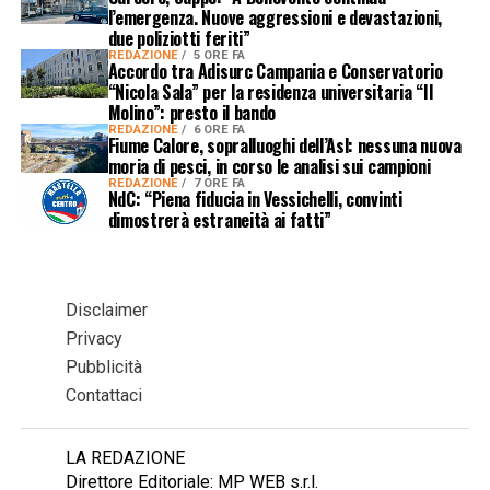
l’emergenza. Nuove aggressioni e devastazioni,
due poliziotti feriti”
REDAZIONE
5 ORE FA
Accordo tra Adisurc Campania e Conservatorio
“Nicola Sala” per la residenza universitaria “Il
Molino”: presto il bando
REDAZIONE
6 ORE FA
Fiume Calore, sopralluoghi dell’Asl: nessuna nuova
moria di pesci, in corso le analisi sui campioni
REDAZIONE
7 ORE FA
NdC: “Piena fiducia in Vessichelli, convinti
dimostrerà estraneità ai fatti”
Disclaimer
Privacy
Pubblicità
Contattaci
LA REDAZIONE
Direttore Editoriale: MP WEB s.r.l.