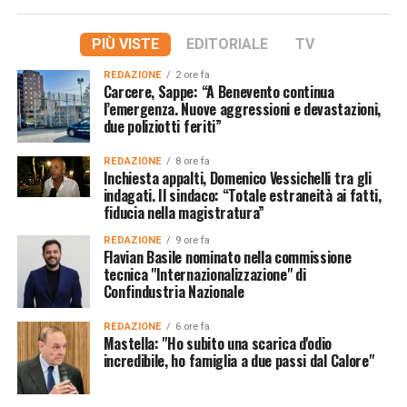
PIÙ VISTE
EDITORIALE
TV
REDAZIONE
2 ore fa
Carcere, Sappe: “A Benevento continua
l’emergenza. Nuove aggressioni e devastazioni,
due poliziotti feriti”
REDAZIONE
8 ore fa
Inchiesta appalti, Domenico Vessichelli tra gli
indagati. Il sindaco: “Totale estraneità ai fatti,
fiducia nella magistratura”
REDAZIONE
9 ore fa
Flavian Basile nominato nella commissione
tecnica "Internazionalizzazione" di
Confindustria Nazionale
REDAZIONE
6 ore fa
Mastella: "Ho subito una scarica d'odio
incredibile, ho famiglia a due passi dal Calore"