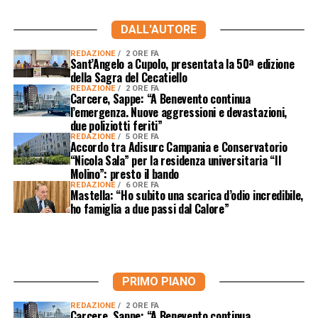
DALL'AUTORE
REDAZIONE
2 ORE FA
Sant’Angelo a Cupolo, presentata la 50ª edizione
della Sagra del Cecatiello
REDAZIONE
2 ORE FA
Carcere, Sappe: “A Benevento continua
l’emergenza. Nuove aggressioni e devastazioni,
due poliziotti feriti”
REDAZIONE
5 ORE FA
Accordo tra Adisurc Campania e Conservatorio
“Nicola Sala” per la residenza universitaria “Il
Molino”: presto il bando
REDAZIONE
6 ORE FA
Mastella: “Ho subito una scarica d’odio incredibile,
ho famiglia a due passi dal Calore”
PRIMO PIANO
REDAZIONE
2 ORE FA
Carcere, Sappe: “A Benevento continua