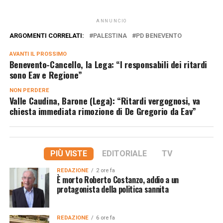
ANNUNCIO
ARGOMENTI CORRELATI:
PALESTINA
PD BENEVENTO
AVANTI IL ​​PROSSIMO
Benevento-Cancello, la Lega: “I responsabili dei ritardi
sono Eav e Regione”
NON PERDERE
Valle Caudina, Barone (Lega): “Ritardi vergognosi, va
chiesta immediata rimozione di De Gregorio da Eav”
PIÙ VISTE
EDITORIALE
TV
REDAZIONE
2 ore fa
È morto Roberto Costanzo, addio a un
protagonista della politica sannita
REDAZIONE
6 ore fa