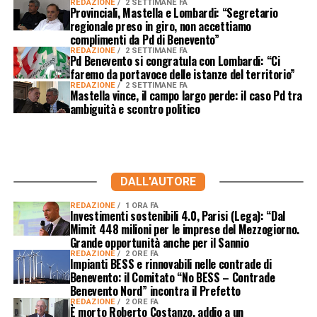
REDAZIONE
2 SETTIMANE FA
Provinciali, Mastella e Lombardi: “Segretario
regionale preso in giro, non accettiamo
complimenti da Pd di Benevento”
REDAZIONE
2 SETTIMANE FA
Pd Benevento si congratula con Lombardi: “Ci
faremo da portavoce delle istanze del territorio”
REDAZIONE
2 SETTIMANE FA
Mastella vince, il campo largo perde: il caso Pd tra
ambiguità e scontro politico
DALL'AUTORE
REDAZIONE
1 ORA FA
Investimenti sostenibili 4.0, Parisi (Lega): “Dal
Mimit 448 milioni per le imprese del Mezzogiorno.
Grande opportunità anche per il Sannio
REDAZIONE
2 ORE FA
Impianti BESS e rinnovabili nelle contrade di
Benevento: il Comitato “No BESS – Contrade
Benevento Nord” incontra il Prefetto
REDAZIONE
2 ORE FA
È morto Roberto Costanzo, addio a un