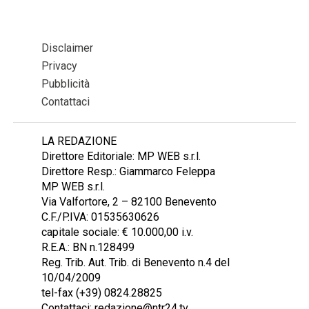
Disclaimer
Privacy
Pubblicità
Contattaci
LA REDAZIONE
Direttore Editoriale: MP WEB s.r.l.
Direttore Resp.: Giammarco Feleppa
MP WEB s.r.l.
Via Valfortore, 2 – 82100 Benevento
C.F./P.IVA: 01535630626
capitale sociale: € 10.000,00 i.v.
R.E.A.: BN n.128499
Reg. Trib. Aut. Trib. di Benevento n.4 del
10/04/2009
tel-fax (+39) 0824.28825
Contattaci: redazione@ntr24.tv