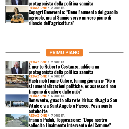
protagonista della politica sannita
REDAZIONE
2 ORE FA
Copagri Benevento: “Bene l’aumento del gasolio
agricolo, ma al Sannio serve un vero piano di
rilancio dell’agricoltura”
PRIMO PIANO
REDAZIONE
2 ORE FA
È morto Roberto Costanzo, addio a un
protagonista della politica sannita
REDAZIONE
6 ORE FA
Flash mob fiume Calore, la maggioranza: “No a
strumentalizzazioni politiche, ex assessori non
fingano di cadere dalle nubi”
REDAZIONE
6 ORE FA
Benevento, guasto alla rete idrica: disagi a San
Vitale e via Sant’Angelo a Piesco. Posizionata
autobotte
REDAZIONE
7 ORE FA
Frana a Paduli, l’opposizione: “Dopo nostro
sollecito finalmente intervento del Comune”