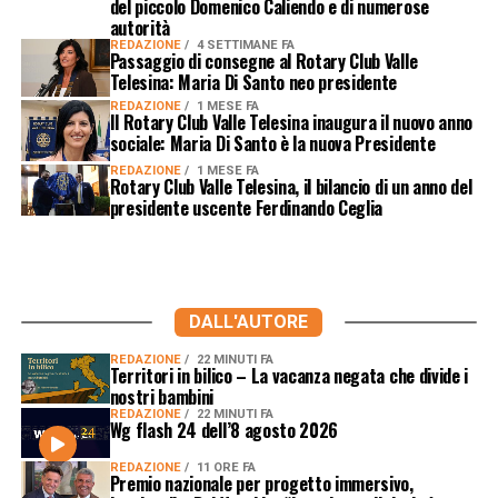
del piccolo Domenico Caliendo e di numerose
autorità
REDAZIONE
4 SETTIMANE FA
Passaggio di consegne al Rotary Club Valle
Telesina: Maria Di Santo neo presidente
REDAZIONE
1 MESE FA
Il Rotary Club Valle Telesina inaugura il nuovo anno
sociale: Maria Di Santo è la nuova Presidente
REDAZIONE
1 MESE FA
Rotary Club Valle Telesina, il bilancio di un anno del
presidente uscente Ferdinando Ceglia
DALL'AUTORE
REDAZIONE
22 MINUTI FA
Territori in bilico – La vacanza negata che divide i
nostri bambini
REDAZIONE
22 MINUTI FA
Wg flash 24 dell’8 agosto 2026
REDAZIONE
11 ORE FA
Premio nazionale per progetto immersivo,