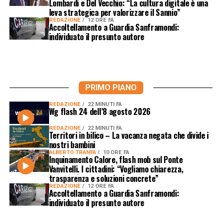
Lombardi e Del Vecchio: “La cultura digitale è una
leva strategica per valorizzare il Sannio”
REDAZIONE
12 ORE FA
Accoltellamento a Guardia Sanframondi:
individuato il presunto autore
PRIMO PIANO
REDAZIONE
22 MINUTI FA
Wg flash 24 dell’8 agosto 2026
REDAZIONE
22 MINUTI FA
Territori in bilico – La vacanza negata che divide i
nostri bambini
ALBERTO TRANFA
10 ORE FA
Inquinamento Calore, flash mob sul Ponte
Vanvitelli. I cittadini: “Vogliamo chiarezza,
trasparenza e soluzioni concrete”
REDAZIONE
12 ORE FA
Accoltellamento a Guardia Sanframondi:
individuato il presunto autore