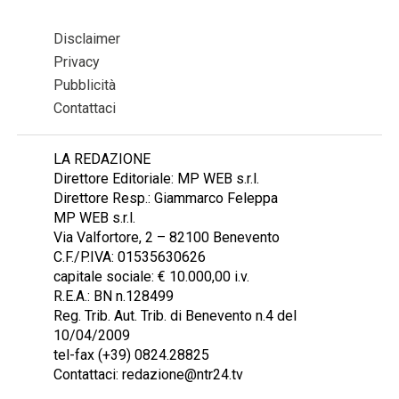
Disclaimer
Privacy
Pubblicità
Contattaci
LA REDAZIONE
Direttore Editoriale: MP WEB s.r.l.
Direttore Resp.: Giammarco Feleppa
MP WEB s.r.l.
Via Valfortore, 2 – 82100 Benevento
C.F./P.IVA: 01535630626
capitale sociale: € 10.000,00 i.v.
R.E.A.: BN n.128499
Reg. Trib. Aut. Trib. di Benevento n.4 del
10/04/2009
tel-fax (+39) 0824.28825
Contattaci: redazione@ntr24.tv