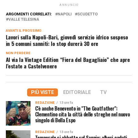
ANNUNCIO
ARGOMENTI CORRELATI:
NAPOLI
SCUDETTO
VALLE TELESINA
AVANTI IL ​​PROSSIMO
Lavori sulla Napoli-Bari, giovedì servizio idrico sospeso
in 5 comuni sanniti: lo stop durerà 30 ore
NON PERDERE
Al via la Vintage Edition “Fiera del Bagagliaio” che apre
l’estate a Castelvenere
PIÙ VISTE
EDITORIALE
TV
REDAZIONE
13 ore fa
C'è anche Benevento in "The Goatfather":
Clementino cita la città delle streghe nel nuovo
singolo di Bella Espo
REDAZIONE
13 ore fa
Temporale si abbatte sul Sannio: alberi caduti,