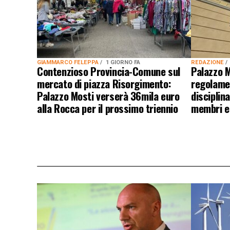
GIAMMARCO FELEPPA
1 GIORNO FA
REDAZIONE
Contenzioso Provincia-Comune sul
Palazzo M
mercato di piazza Risorgimento:
regolame
Palazzo Mosti verserà 36mila euro
disciplina
alla Rocca per il prossimo triennio
membri es