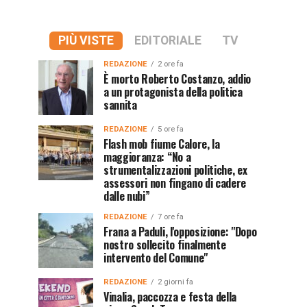
PIÙ VISTE
EDITORIALE
TV
REDAZIONE
2 ore fa
È morto Roberto Costanzo, addio
a un protagonista della politica
sannita
REDAZIONE
5 ore fa
Flash mob fiume Calore, la
maggioranza: “No a
strumentalizzazioni politiche, ex
assessori non fingano di cadere
dalle nubi”
REDAZIONE
7 ore fa
Frana a Paduli, l'opposizione: "Dopo
nostro sollecito finalmente
intervento del Comune"
REDAZIONE
2 giorni fa
Vinalia, paccozza e festa della