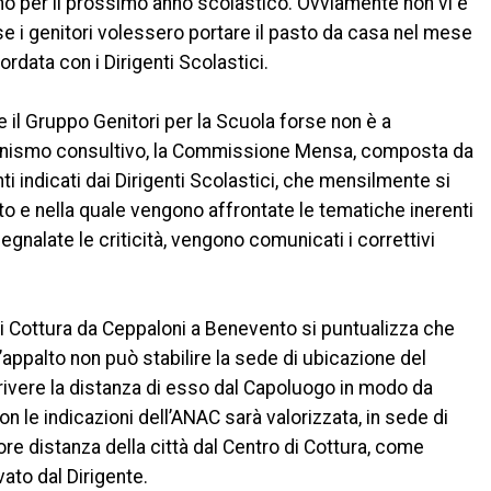
no per il prossimo anno scolastico. Ovviamente non vi è
e i genitori volessero portare il pasto da casa nel mese
rdata con i Dirigenti Scolastici.
che il Gruppo Genitori per la Scuola forse non è a
anismo consultivo, la Commissione Mensa, composta da
ti indicati dai Dirigenti Scolastici, che mensilmente si
o e nella quale vengono affrontate le tematiche inerenti
gnalate le criticità, vengono comunicati i correttivi
di Cottura da Ceppaloni a Benevento si puntualizza che
d’appalto non può stabilire la sede di ubicazione del
rivere la distanza di esso dal Capoluogo in modo da
con le indicazioni dell’ANAC sarà valorizzata, in sede di
nore distanza della città dal Centro di Cottura, come
vato dal Dirigente.