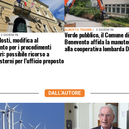
ALBERTO TRANFA
3 GIORNI FA
Verde pubblico, il Comune di
2 GIORNI FA
osti, modifica al
Benevento affida la manute
nto per i procedimenti
alla cooperativa lombarda 
ri: possibile ricorso a
terni per l’ufficio preposto
DALL'AUTORE