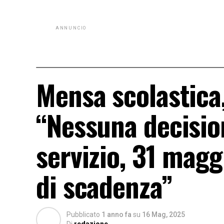
ANNUNCIO
Mensa scolastica,
“Nessuna decisio
servizio, 31 magg
di scadenza”
Pubblicato
1 anno fa
su
16 Mag, 2025