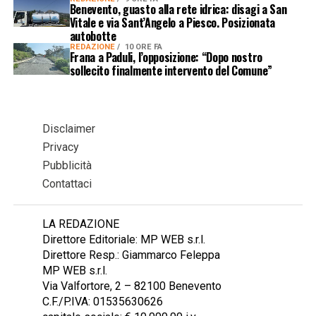
Benevento, guasto alla rete idrica: disagi a San
Vitale e via Sant’Angelo a Piesco. Posizionata
autobotte
REDAZIONE
10 ORE FA
Frana a Paduli, l’opposizione: “Dopo nostro
sollecito finalmente intervento del Comune”
Disclaimer
Privacy
Pubblicità
Contattaci
LA REDAZIONE
Direttore Editoriale: MP WEB s.r.l.
Direttore Resp.: Giammarco Feleppa
MP WEB s.r.l.
Via Valfortore, 2 – 82100 Benevento
C.F./P.IVA: 01535630626