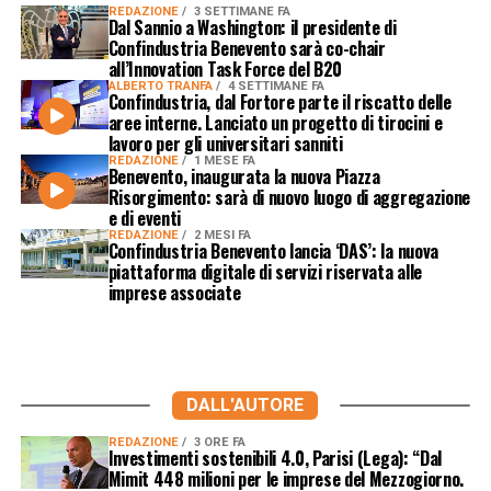
REDAZIONE
3 SETTIMANE FA
Dal Sannio a Washington: il presidente di
Confindustria Benevento sarà co-chair
all’Innovation Task Force del B20
ALBERTO TRANFA
4 SETTIMANE FA
Confindustria, dal Fortore parte il riscatto delle
aree interne. Lanciato un progetto di tirocini e
lavoro per gli universitari sanniti
REDAZIONE
1 MESE FA
Benevento, inaugurata la nuova Piazza
Risorgimento: sarà di nuovo luogo di aggregazione
e di eventi
REDAZIONE
2 MESI FA
Confindustria Benevento lancia ‘DAS’: la nuova
piattaforma digitale di servizi riservata alle
imprese associate
DALL'AUTORE
REDAZIONE
3 ORE FA
Investimenti sostenibili 4.0, Parisi (Lega): “Dal
Mimit 448 milioni per le imprese del Mezzogiorno.