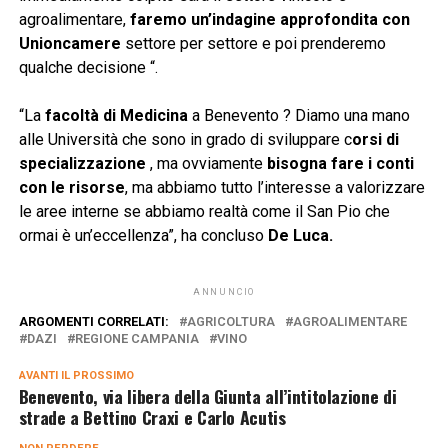
agroalimentare,
faremo un’indagine approfondita con
Unioncamere
settore per settore e poi prenderemo
qualche decisione “.
“La
facoltà di Medicina
a Benevento ? Diamo una mano
alle Università che sono in grado di sviluppare c
orsi di
specializzazione
, ma ovviamente
bisogna fare i conti
con le risorse
, ma abbiamo tutto l’interesse a valorizzare
le aree interne se abbiamo realtà come il San Pio che
ormai è un’eccellenza”, ha concluso
De Luca.
ANNUNCIO
ARGOMENTI CORRELATI:
AGRICOLTURA
AGROALIMENTARE
DAZI
REGIONE CAMPANIA
VINO
AVANTI IL ​​PROSSIMO
Benevento, via libera della Giunta all’intitolazione di
strade a Bettino Craxi e Carlo Acutis