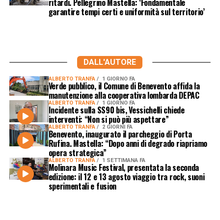
ritardi. Pellegrino Mastella: ‘Fondamentale
garantire tempi certi e uniformità sul territorio’
DALL'AUTORE
ALBERTO TRANFA
1 GIORNO FA
Verde pubblico, il Comune di Benevento affida la
manutenzione alla cooperativa lombarda DEPAC
ALBERTO TRANFA
1 GIORNO FA
Incidente sulla SS90 bis, Vessichelli chiede
interventi: “Non si può più aspettare”
ALBERTO TRANFA
2 GIORNI FA
Benevento, inaugurato il parcheggio di Porta
Rufina. Mastella: “Dopo anni di degrado riapriamo
opera strategica”
ALBERTO TRANFA
1 SETTIMANA FA
Molinara Music Festival, presentata la seconda
edizione: il 12 e 13 agosto viaggio tra rock, suoni
sperimentali e fusion