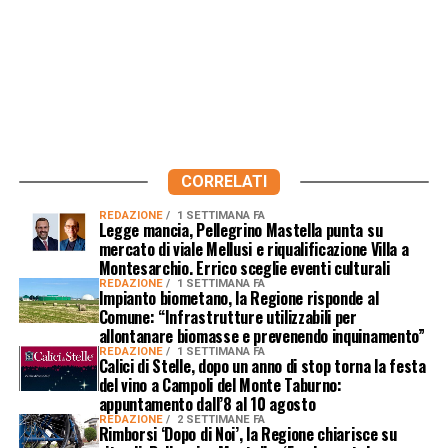
CORRELATI
REDAZIONE
1 SETTIMANA FA
Legge mancia, Pellegrino Mastella punta su
mercato di viale Mellusi e riqualificazione Villa a
Montesarchio. Errico sceglie eventi culturali
REDAZIONE
1 SETTIMANA FA
Impianto biometano, la Regione risponde al
Comune: “Infrastrutture utilizzabili per
allontanare biomasse e prevenendo inquinamento”
REDAZIONE
1 SETTIMANA FA
Calici di Stelle, dopo un anno di stop torna la festa
del vino a Campoli del Monte Taburno:
appuntamento dall’8 al 10 agosto
REDAZIONE
2 SETTIMANE FA
Rimborsi ‘Dopo di Noi’, la Regione chiarisce su