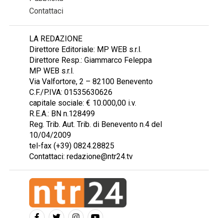
Contattaci
LA REDAZIONE
Direttore Editoriale: MP WEB s.r.l.
Direttore Resp.: Giammarco Feleppa
MP WEB s.r.l.
Via Valfortore, 2 – 82100 Benevento
C.F./P.IVA: 01535630626
capitale sociale: € 10.000,00 i.v.
R.E.A.: BN n.128499
Reg. Trib. Aut. Trib. di Benevento n.4 del
10/04/2009
tel-fax (+39) 0824.28825
Contattaci: redazione@ntr24.tv