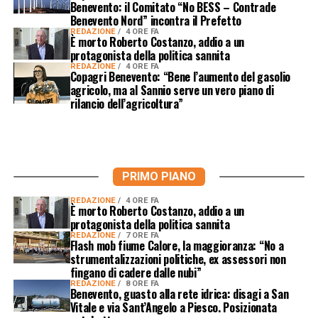
Benevento: il Comitato “No BESS – Contrade
Benevento Nord” incontra il Prefetto
REDAZIONE
4 ORE FA
È morto Roberto Costanzo, addio a un
protagonista della politica sannita
REDAZIONE
4 ORE FA
Copagri Benevento: “Bene l’aumento del gasolio
agricolo, ma al Sannio serve un vero piano di
rilancio dell’agricoltura”
PRIMO PIANO
REDAZIONE
4 ORE FA
È morto Roberto Costanzo, addio a un
protagonista della politica sannita
REDAZIONE
7 ORE FA
Flash mob fiume Calore, la maggioranza: “No a
strumentalizzazioni politiche, ex assessori non
fingano di cadere dalle nubi”
REDAZIONE
8 ORE FA
Benevento, guasto alla rete idrica: disagi a San
Vitale e via Sant’Angelo a Piesco. Posizionata