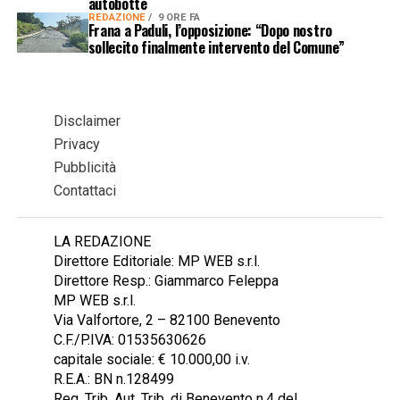
autobotte
REDAZIONE
9 ORE FA
Frana a Paduli, l’opposizione: “Dopo nostro
sollecito finalmente intervento del Comune”
Disclaimer
Privacy
Pubblicità
Contattaci
LA REDAZIONE
Direttore Editoriale: MP WEB s.r.l.
Direttore Resp.: Giammarco Feleppa
MP WEB s.r.l.
Via Valfortore, 2 – 82100 Benevento
C.F./P.IVA: 01535630626
capitale sociale: € 10.000,00 i.v.
R.E.A.: BN n.128499
Reg. Trib. Aut. Trib. di Benevento n.4 del