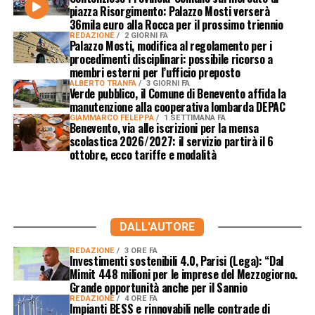
piazza Risorgimento: Palazzo Mosti verserà
36mila euro alla Rocca per il prossimo triennio
REDAZIONE
2 GIORNI FA
Palazzo Mosti, modifica al regolamento per i
procedimenti disciplinari: possibile ricorso a
membri esterni per l’ufficio preposto
ALBERTO TRANFA
3 GIORNI FA
Verde pubblico, il Comune di Benevento affida la
manutenzione alla cooperativa lombarda DEPAC
GIAMMARCO FELEPPA
1 SETTIMANA FA
Benevento, via alle iscrizioni per la mensa
scolastica 2026/2027: il servizio partirà il 6
ottobre, ecco tariffe e modalità
DALL'AUTORE
REDAZIONE
3 ORE FA
Investimenti sostenibili 4.0, Parisi (Lega): “Dal
Mimit 448 milioni per le imprese del Mezzogiorno.
Grande opportunità anche per il Sannio
REDAZIONE
4 ORE FA
Impianti BESS e rinnovabili nelle contrade di